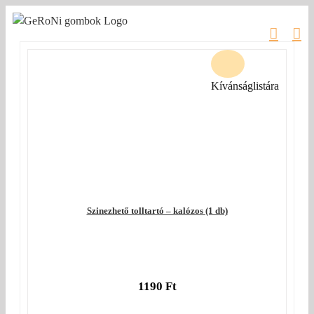
Kihagyás
Kívánságlistára
Szinezhető tolltartó – kalózos (1 db)
1190
Ft