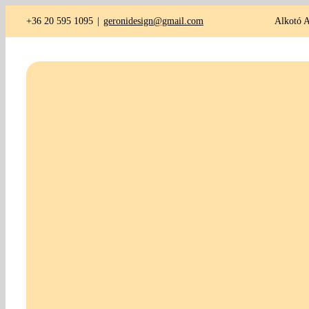
Kihagyás
+36 20 595 1095
|
geronidesign@gmail.com