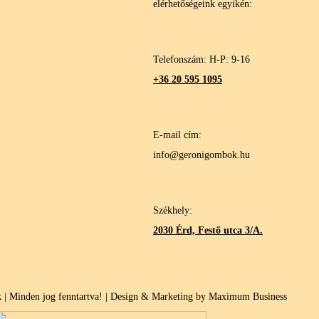
elérhetőségeink egyikén:
Telefonszám: H-P: 9-16
+36 20 595 1095
E-mail cím:
info@geronigombok.hu
Székhely:
2030 Érd, Festő utca 3/A.
| Minden jog fenntartva! | Design & Marketing by Maximum Business