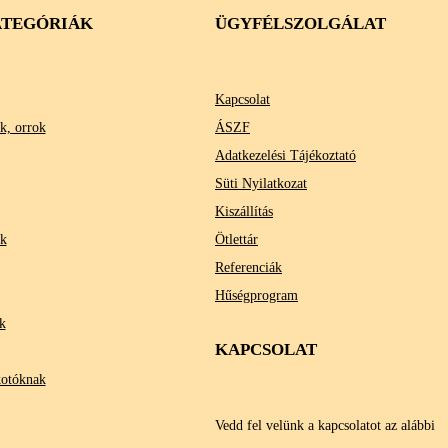
TEGÓRIÁK
ÜGYFÉLSZOLGÁLAT
Kapcsolat
k, orrok
ÁSZF
Adatkezelési Tájékoztató
Süti Nyilatkozat
Kiszállítás
ok
Ötlettár
Referenciák
Hűségprogram
k
KAPCSOLAT
kotóknak
Vedd fel velünk a kapcsolatot az alábbi