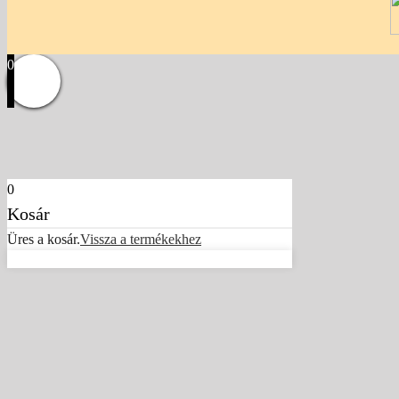
0
0
Kosár
Üres a kosár.
Vissza a termékekhez