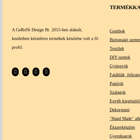
TERMÉKKA
A GeRoNi Design Bt. 2015-ben alakult,
Gombok
kezdetben kézműves termékek készítése volt a fő
Biztonsági szeme
profil.
Textilek
DIY szettek
Gyöngyök
Fatáblák, felirat
Papírok
Szalagok
Egyéb kiegészítő
Dekorgumi
"Hand Made" al
Ékszerkészítés
Gyereksarok