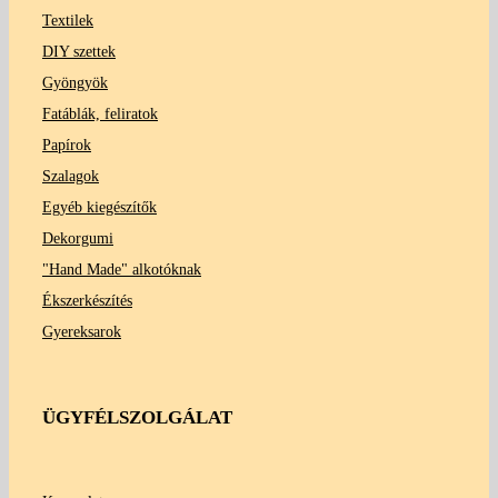
Textilek
DIY szettek
Gyöngyök
Fatáblák, feliratok
Papírok
Szalagok
Egyéb kiegészítők
Dekorgumi
"Hand Made" alkotóknak
Ékszerkészítés
Gyereksarok
ÜGYFÉLSZOLGÁLAT