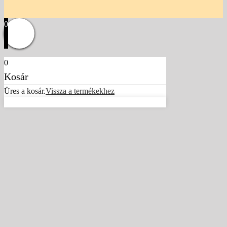
0
0
Kosár
Üres a kosár.
Vissza a termékekhez