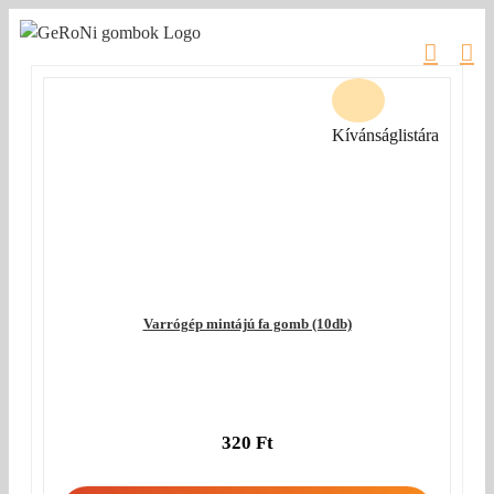
Kihagyás
Kívánságlistára
Varrógép mintájú fa gomb (10db)
320
Ft