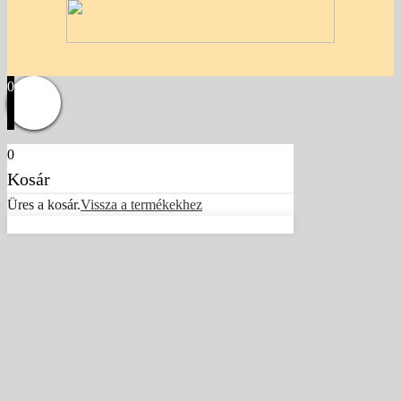
0
0
Kosár
Üres a kosár.
Vissza a termékekhez