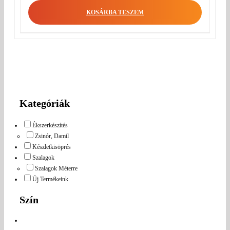
KOSÁRBA TESZEM
Kategóriák
Ékszerkészítés
Zsinór, Damil
Készletkisöprés
Szalagok
Szalagok Méterre
Új Termékeink
Szín