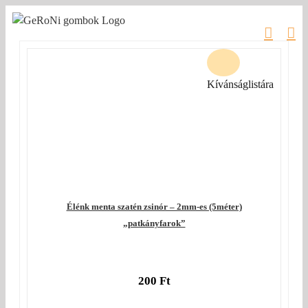
Kihagyás
Kívánságlistára
Élénk menta szatén zsinór – 2mm-es (5méter)
„patkányfarok”
200
Ft