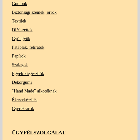
Gombok
Biztonsági szemek, orrok
Textilek
DIY szettek
Gyöngyök
Fatáblák, feliratok
Papírok
Szalagok
Egyéb kiegészítők
Dekorgumi
"Hand Made" alkotóknak
Ékszerkészítés
Gyereksarok
ÜGYFÉLSZOLGÁLAT