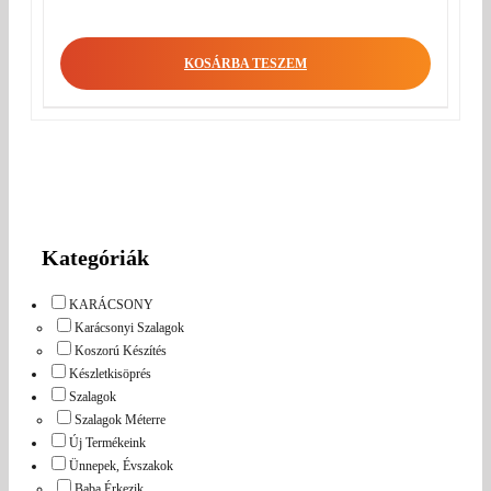
KOSÁRBA TESZEM
Kategóriák
KARÁCSONY
Karácsonyi Szalagok
Koszorú Készítés
Készletkisöprés
Szalagok
Szalagok Méterre
Új Termékeink
Ünnepek, Évszakok
Baba Érkezik