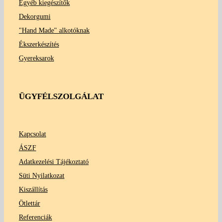
Egyéb kiegészítők
Dekorgumi
"Hand Made" alkotóknak
Ékszerkészítés
Gyereksarok
ÜGYFÉLSZOLGÁLAT
Kapcsolat
ÁSZF
Adatkezelési Tájékoztató
Süti Nyilatkozat
Kiszállítás
Ötlettár
Referenciák