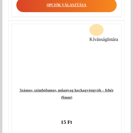
OPCIÓK VÁLASZTÁSA
Kívánságlistára
Számos, szimbólumos, műanyag kockagyöngyök – fehér
(6mm)
15
Ft