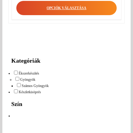
OPCIÓK VÁLASZTÁSA
Kategóriák
Ékszerkészítés
Gyöngyök
Számos Gyöngyök
Készletkisöprés
Szín