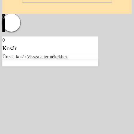
0
0
Kosár
Üres a kosár.
Vissza a termékekhez