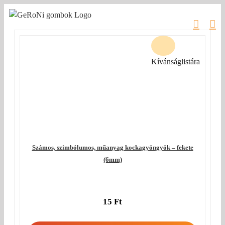
Kihagyás
Kívánságlistára
Számos, szimbólumos, műanyag kockagyöngyök – fekete
(6mm)
15
Ft