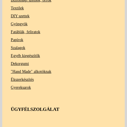
Biztonsági szemek, orrok
Textilek
DIY szettek
Gyöngyök
Fatáblák, feliratok
Papírok
Szalagok
Egyéb kiegészítők
Dekorgumi
"Hand Made" alkotóknak
Ékszerkészítés
Gyereksarok
ÜGYFÉLSZOLGÁLAT