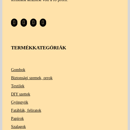
TERMÉKKATEGÓRIÁK
Gombok
Biztonsági szemek, orrok
Textilek
DIY szettek
Gyöngyök
Fatáblák, feliratok
Papírok
Szalagok