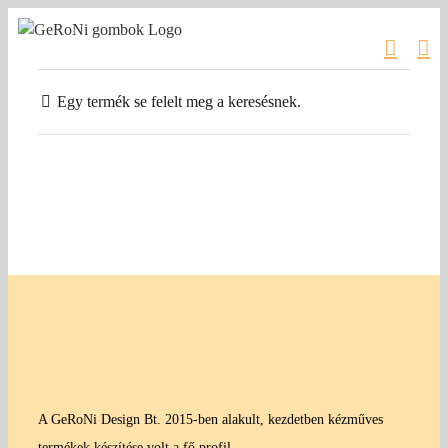
Kihagyás
Egy termék se felelt meg a keresésnek.
A GeRoNi Design Bt. 2015-ben alakult, kezdetben kézműves
termékek készítése volt a fő profil.