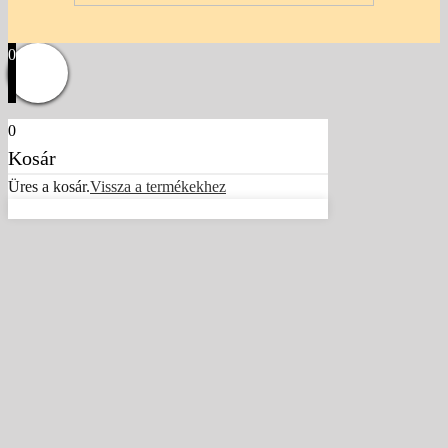
0
0
Kosár
Üres a kosár.
Vissza a termékekhez