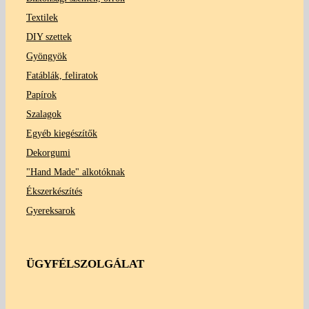
Textilek
DIY szettek
Gyöngyök
Fatáblák, feliratok
Papírok
Szalagok
Egyéb kiegészítők
Dekorgumi
"Hand Made" alkotóknak
Ékszerkészítés
Gyereksarok
ÜGYFÉLSZOLGÁLAT