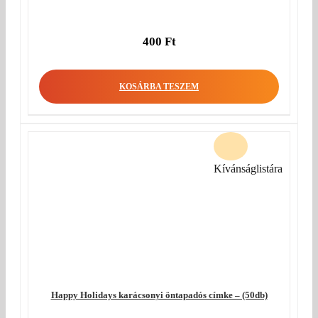
400
Ft
KOSÁRBA TESZEM
Kívánságlistára
Happy Holidays karácsonyi öntapadós címke – (50db)