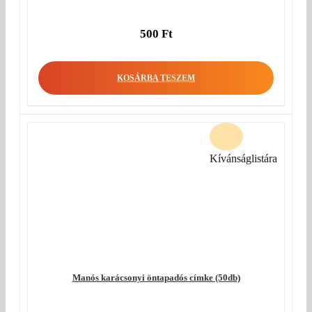
500
Ft
KOSÁRBA TESZEM
Kívánságlistára
Manós karácsonyi öntapadós címke (50db)