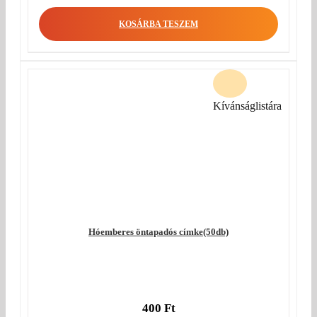
KOSÁRBA TESZEM
Kívánságlistára
Hóemberes öntapadós címke(50db)
400
Ft