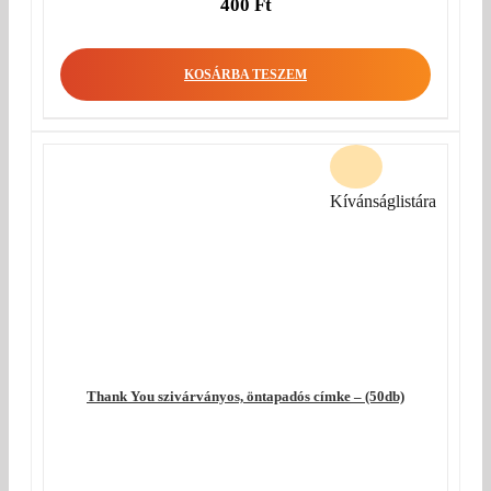
400
Ft
KOSÁRBA TESZEM
Kívánságlistára
Thank You szivárványos, öntapadós címke – (50db)