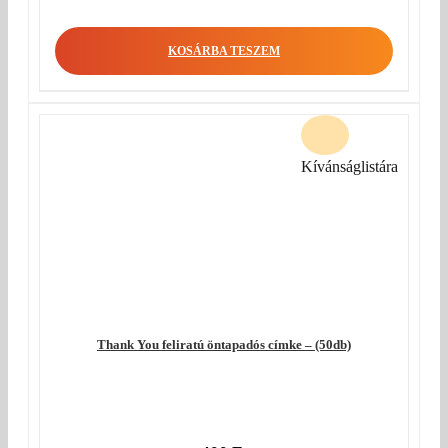
KOSÁRBA TESZEM
Kívánságlistára
Thank You feliratú öntapadós címke – (50db)