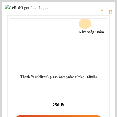
Kihagyás
Kívánságlistára
Thank You feliratú, piros, öntapadós címke – (30db)
250
Ft