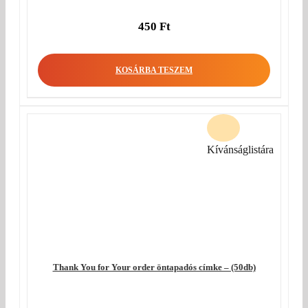
450
Ft
KOSÁRBA TESZEM
Kívánságlistára
Thank You for Your order öntapadós címke – (50db)