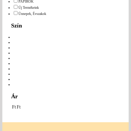
PAPÍROK
Új Termékeink
Ünnepek, Évszakok
Szín
Ár
Ft
Ft