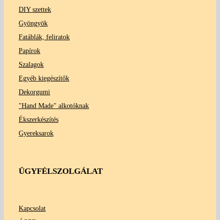
DIY szettek
Gyöngyök
Fatáblák, feliratok
Papírok
Szalagok
Egyéb kiegészítők
Dekorgumi
"Hand Made" alkotóknak
Ékszerkészítés
Gyereksarok
ÜGYFÉLSZOLGÁLAT
Kapcsolat