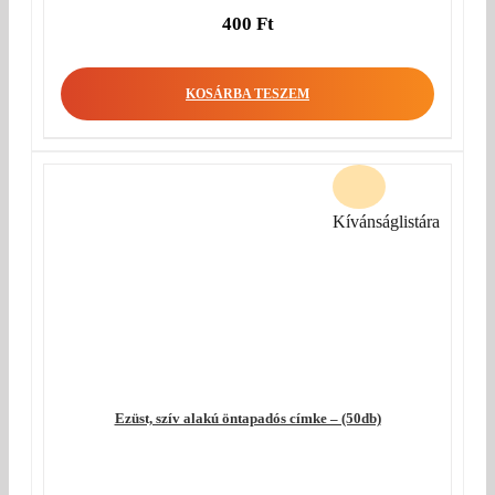
400
Ft
KOSÁRBA TESZEM
Kívánságlistára
Ezüst, szív alakú öntapadós címke – (50db)