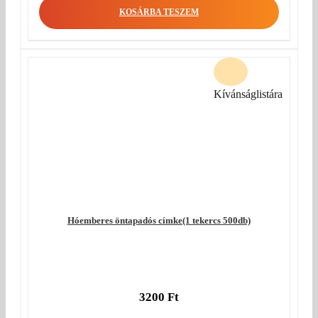
KOSÁRBA TESZEM
Kívánságlistára
Hóemberes öntapadós címke(1 tekercs 500db)
3200
Ft