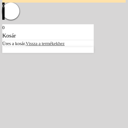
0
0
Kosár
Üres a kosár.
Vissza a termékekhez