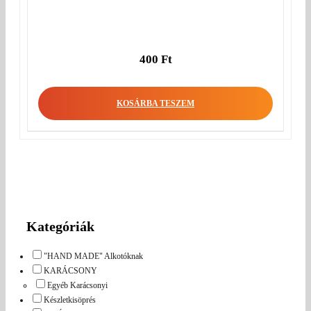
400
Ft
KOSÁRBA TESZEM
Kategóriák
"HAND MADE" Alkotóknak
KARÁCSONY
Egyéb Karácsonyi
Készletkisöprés