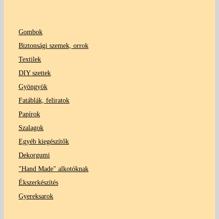
Gombok
Biztonsági szemek, orrok
Textilek
DIY szettek
Gyöngyök
Fatáblák, feliratok
Papírok
Szalagok
Egyéb kiegészítők
Dekorgumi
"Hand Made" alkotóknak
Ékszerkészítés
Gyereksarok