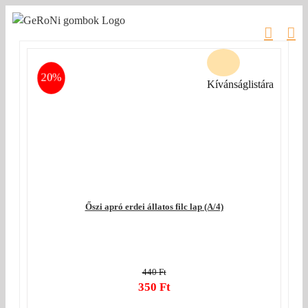
Kihagyás
20%
Kívánságlistára
Őszi apró erdei állatos filc lap (A/4)
440
Ft
Original
350
Ft
price
Current