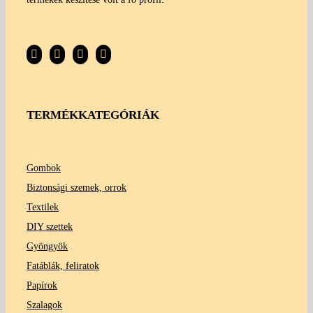
TERMÉKKATEGÓRIÁK
Gombok
Biztonsági szemek, orrok
Textilek
DIY szettek
Gyöngyök
Fatáblák, feliratok
Papírok
Szalagok