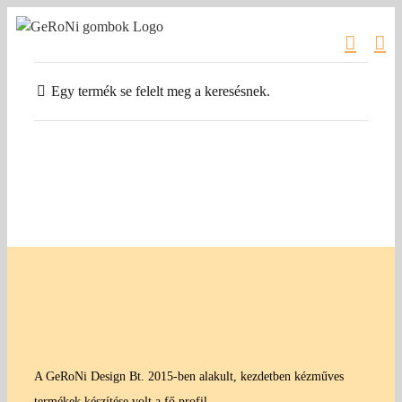
Kihagyás
Egy termék se felelt meg a keresésnek.
A GeRoNi Design Bt. 2015-ben alakult, kezdetben kézműves
termékek készítése volt a fő profil.