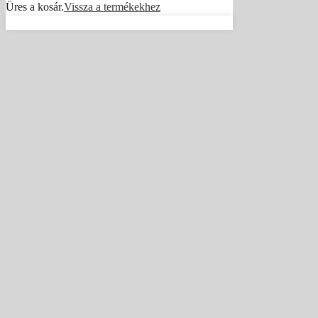
Üres a kosár.
Vissza a termékekhez