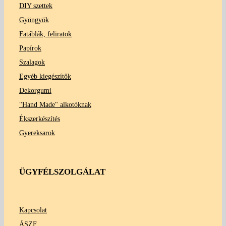
DIY szettek
Gyöngyök
Fatáblák, feliratok
Papírok
Szalagok
Egyéb kiegészítők
Dekorgumi
"Hand Made" alkotóknak
Ékszerkészítés
Gyereksarok
ÜGYFÉLSZOLGÁLAT
Kapcsolat
ÁSZF