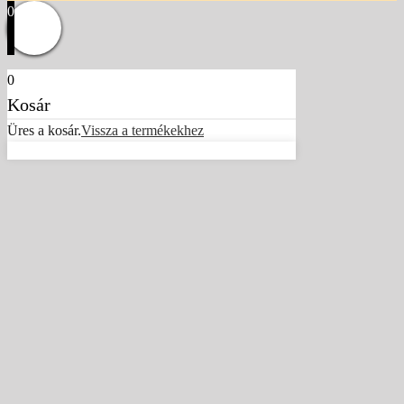
0
0
Kosár
Üres a kosár.
Vissza a termékekhez