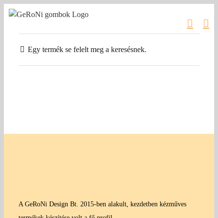
Kihagyás
Egy termék se felelt meg a keresésnek.
A GeRoNi Design Bt. 2015-ben alakult, kezdetben kézműves
termékek készítése volt a fő profil.