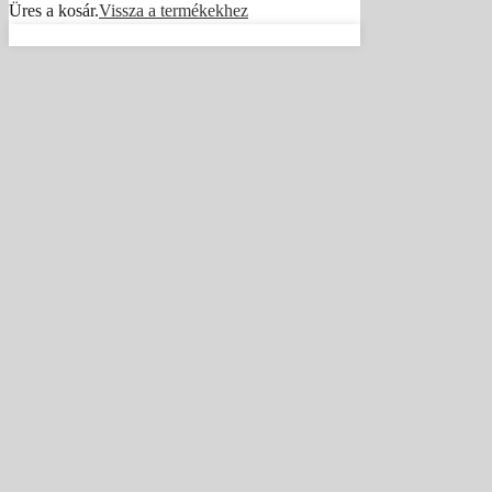
Üres a kosár.
Vissza a termékekhez