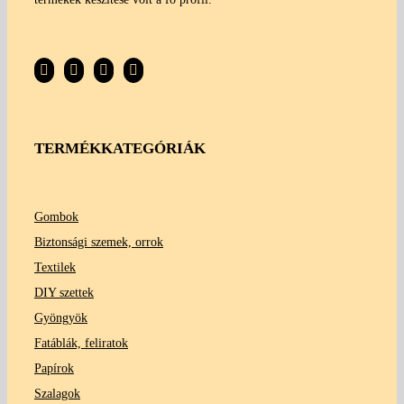
TERMÉKKATEGÓRIÁK
Gombok
Biztonsági szemek, orrok
Textilek
DIY szettek
Gyöngyök
Fatáblák, feliratok
Papírok
Szalagok