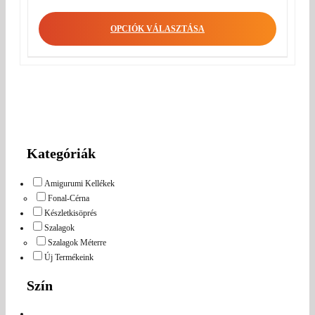
OPCIÓK VÁLASZTÁSA
Kategóriák
Amigurumi Kellékek
Fonal-Cérna
Készletkisöprés
Szalagok
Szalagok Méterre
Új Termékeink
Szín