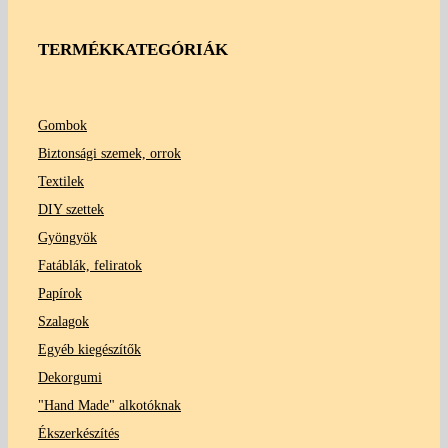
TERMÉKKATEGÓRIÁK
Gombok
Biztonsági szemek, orrok
Textilek
DIY szettek
Gyöngyök
Fatáblák, feliratok
Papírok
Szalagok
Egyéb kiegészítők
Dekorgumi
"Hand Made" alkotóknak
Ékszerkészítés