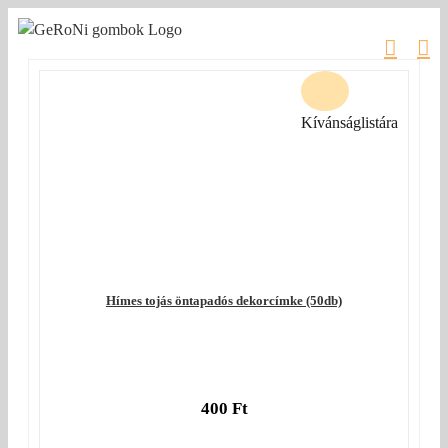
Kihagyás
Kívánságlistára
Hímes tojás öntapadós dekorcímke (50db)
400
Ft