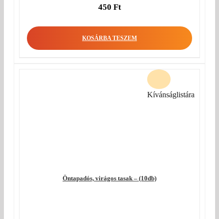
450
Ft
KOSÁRBA TESZEM
Kívánságlistára
Öntapadós, virágos tasak – (10db)