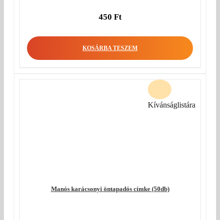
450
Ft
KOSÁRBA TESZEM
Kívánságlistára
Manós karácsonyi öntapadós címke (50db)