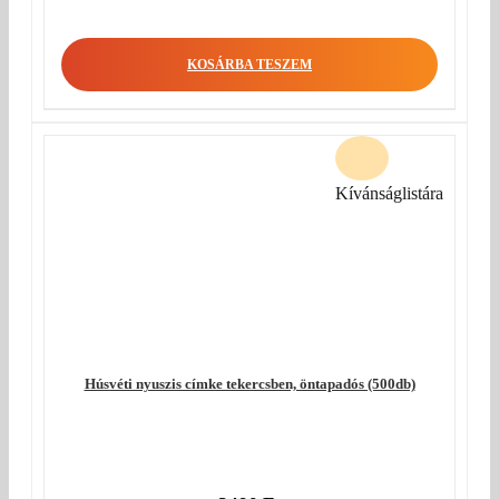
KOSÁRBA TESZEM
Kívánságlistára
Húsvéti nyuszis címke tekercsben, öntapadós (500db)