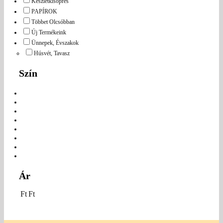
Készletkisöprés
PAPÍROK
Többet Olcsóbban
Új Termékeink
Ünnepek, Évszakok
Húsvét, Tavasz
Szín
Ár
Ft
Ft