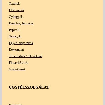
Textilek
DIY szettek
Gyöngyök
Fatáblák, feliratok
Papírok
Szalagok
Egyéb kiegészítők
Dekorgumi
"Hand Made" alkotóknak
Ékszerkészítés
Gyereksarok
ÜGYFÉLSZOLGÁLAT