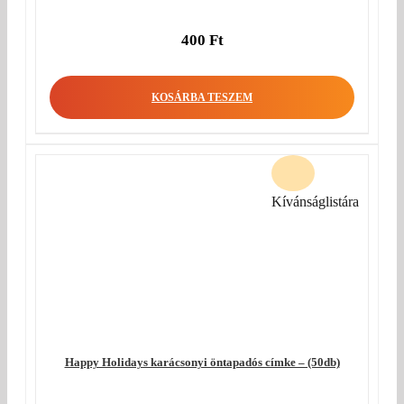
400
Ft
KOSÁRBA TESZEM
Kívánságlistára
Happy Holidays karácsonyi öntapadós címke – (50db)