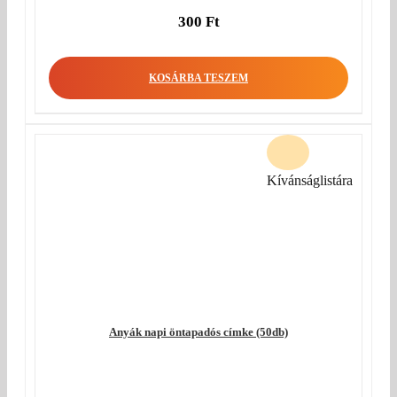
300
Ft
KOSÁRBA TESZEM
Kívánságlistára
Anyák napi öntapadós címke (50db)