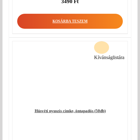
3490
Ft
KOSÁRBA TESZEM
Kívánságlistára
Húsvéti nyuszis címke, öntapadós (50db)