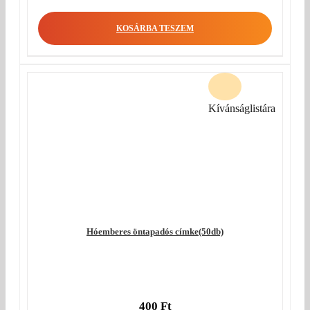
KOSÁRBA TESZEM
Kívánságlistára
Hóemberes öntapadós címke(50db)
400
Ft