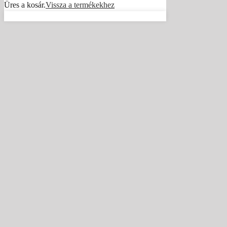
Üres a kosár.
Vissza a termékekhez