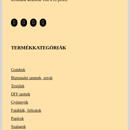
TERMÉKKATEGÓRIÁK
Gombok
Biztonsági szemek, orrok
Textilek
DIY szettek
Gyöngyök
Fatáblák, feliratok
Papírok
Szalagok