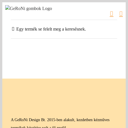
Kihagyás
Egy termék se felelt meg a keresésnek.
A GeRoNi Design Bt. 2015-ben alakult, kezdetben kézműves
termékek készítése volt a fő profil.