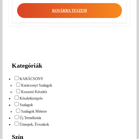
KOSÁRBA TESZEM
Kategóriák
KARÁCSONY
Karácsonyi Szalagok
Koszorú Készítés
Készletkisöprés
Szalagok
Szalagok Méterre
Új Termékeink
Ünnepek, Évszakok
Szín