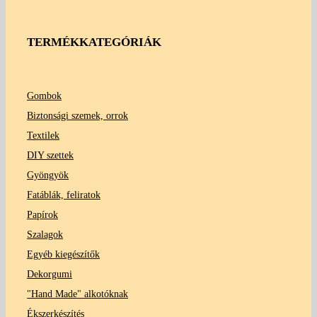
TERMÉKKATEGÓRIÁK
Gombok
Biztonsági szemek, orrok
Textilek
DIY szettek
Gyöngyök
Fatáblák, feliratok
Papírok
Szalagok
Egyéb kiegészítők
Dekorgumi
"Hand Made" alkotóknak
Ékszerkészítés