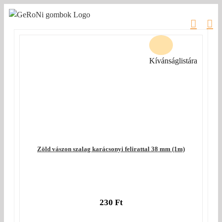
Kihagyás
Kívánságlistára
Zöld vászon szalag karácsonyi felirattal 38 mm (1m)
230
Ft