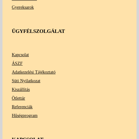
Gyereksarok
ÜGYFÉLSZOLGÁLAT
Kapcsolat
ÁSZF
Adatkezelési Tájékoztató
Süti Nyilatkozat
Kiszállítás
Ötlettár
Referenciák
Hűségprogram