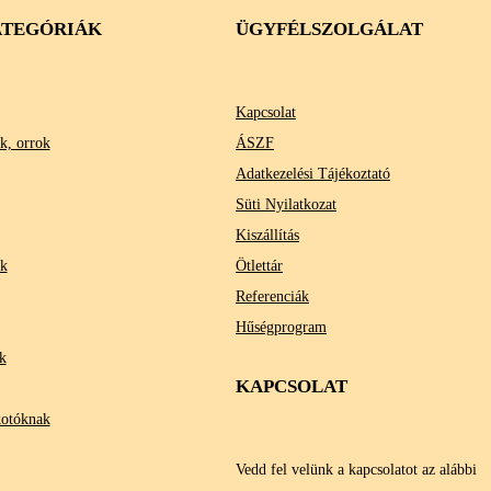
TEGÓRIÁK
ÜGYFÉLSZOLGÁLAT
Kapcsolat
k, orrok
ÁSZF
Adatkezelési Tájékoztató
Süti Nyilatkozat
Kiszállítás
ok
Ötlettár
Referenciák
Hűségprogram
k
KAPCSOLAT
kotóknak
Vedd fel velünk a kapcsolatot az alábbi