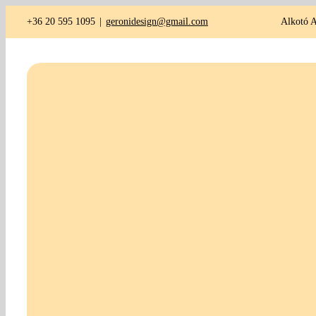
Kihagyás
+36 20 595 1095
|
geronidesign@gmail.com