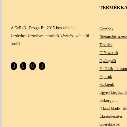
TERMÉKKA
A GeRoNi Design Bt. 2015-ben alakult,
Gombok
kezdetben kézműves termékek készítése volt a fő
Biztonsági szeme
profil.
Textilek
DIY szettek
Gyöngyök
Fatáblák, felirat
Papírok
Szalagok
Egyéb kiegészítő
Dekorgumi
"Hand Made" al
Ékszerkészítés
Gyereksarok