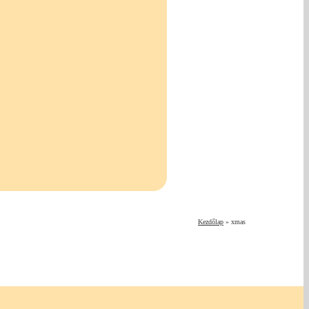
Kezdőlap
»
xmas