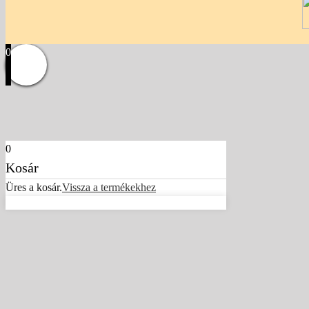
0
0
Kosár
Üres a kosár.
Vissza a termékekhez