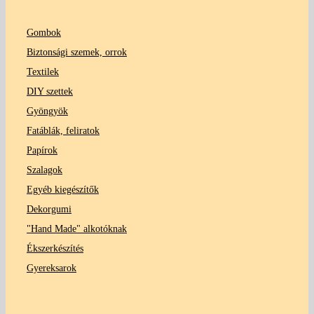
Gombok
Biztonsági szemek, orrok
Textilek
DIY szettek
Gyöngyök
Fatáblák, feliratok
Papírok
Szalagok
Egyéb kiegészítők
Dekorgumi
"Hand Made" alkotóknak
Ékszerkészítés
Gyereksarok