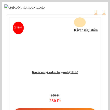
Kihagyás
29%
Kívánságlistára
Karácsonyi zokni fa gomb (10db)
350
Ft
Original
250
Ft
price
Current