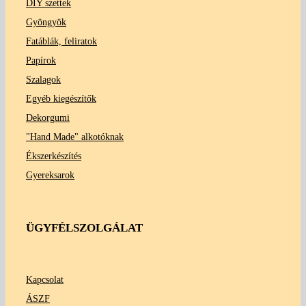
DIY szettek
Gyöngyök
Fatáblák, feliratok
Papírok
Szalagok
Egyéb kiegészítők
Dekorgumi
"Hand Made" alkotóknak
Ékszerkészítés
Gyereksarok
ÜGYFÉLSZOLGÁLAT
Kapcsolat
ÁSZF