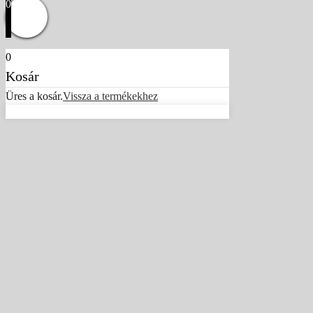
0
0
Kosár
Üres a kosár.
Vissza a termékekhez