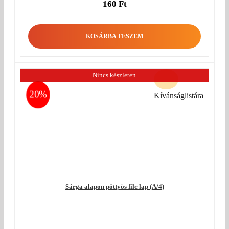
160
Ft
KOSÁRBA TESZEM
Nincs készleten
20%
Kívánságlistára
Sárga alapon pöttyös filc lap (A/4)