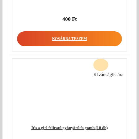
400
Ft
KOSÁRBA TESZEM
Kívánságlistára
It’s a girl feliratú gyönyörű fa gomb (10 db)