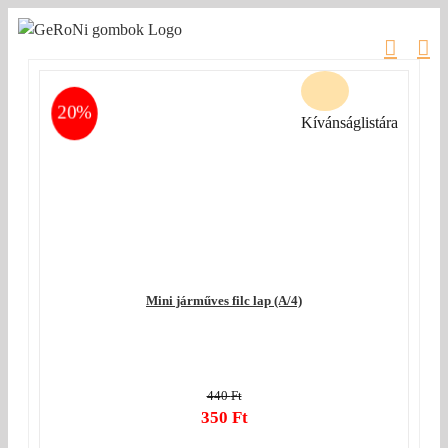
Kihagyás
20%
Kívánságlistára
Mini járműves filc lap (A/4)
440
Ft
Original
350
Ft
price
Current