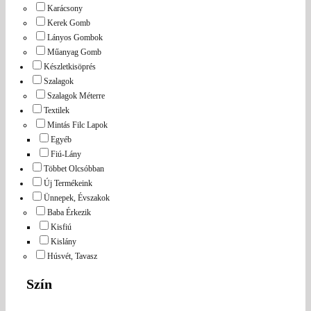
Karácsony
Kerek Gomb
Lányos Gombok
Műanyag Gomb
Készletkisöprés
Szalagok
Szalagok Méterre
Textilek
Mintás Filc Lapok
Egyéb
Fiú-Lány
Többet Olcsóbban
Új Termékeink
Ünnepek, Évszakok
Baba Érkezik
Kisfiú
Kislány
Húsvét, Tavasz
Szín