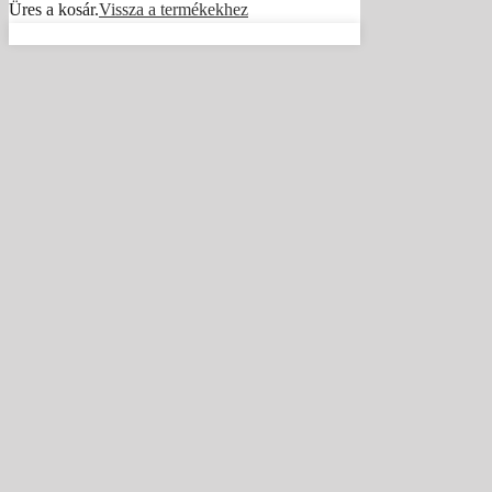
Üres a kosár.
Vissza a termékekhez