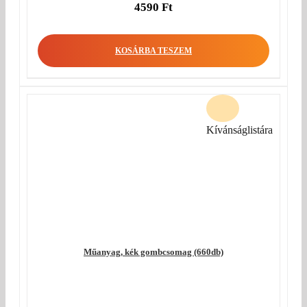
4590
Ft
KOSÁRBA TESZEM
Kívánságlistára
Műanyag, kék gombcsomag (660db)