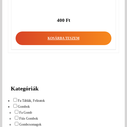
400
Ft
KOSÁRBA TESZEM
Kategóriák
Fa Táblák, Feliratok
Gombok
Fa Gomb
Fiús Gombok
Gombcsomagok