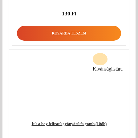
130
Ft
KOSÁRBA TESZEM
Kívánságlistára
It’s a boy feliratú gyönyörű fa gomb (10db)