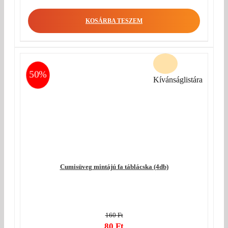
price
Current
was:
price
KOSÁRBA TESZEM
440 Ft.
is:
350 Ft.
50%
Kívánságlistára
Cumisüveg mintájú fa táblácska (4db)
160
Ft
Original
80
Ft