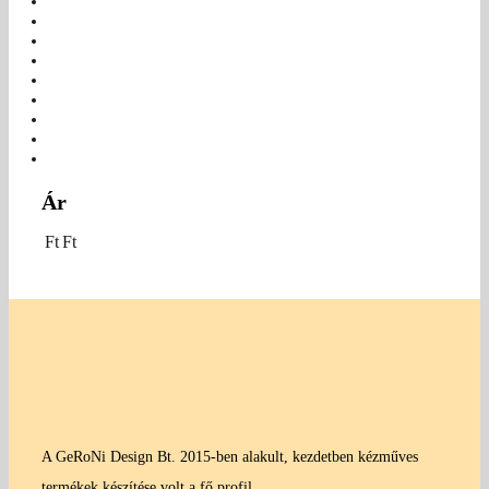
Ár
Ft
Ft
A GeRoNi Design Bt. 2015-ben alakult, kezdetben kézműves
termékek készítése volt a fő profil.