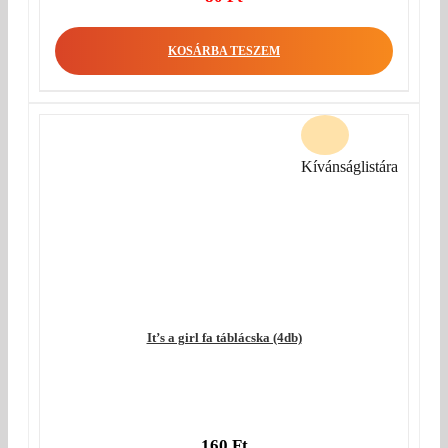
price
Current
was:
price
KOSÁRBA TESZEM
160 Ft.
is:
80 Ft.
Kívánságlistára
It’s a girl fa táblácska (4db)
160
Ft