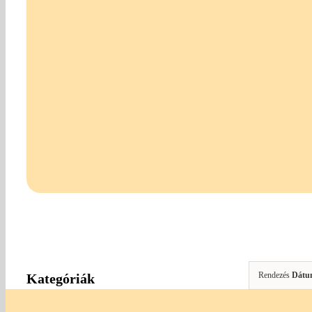
Rendezés
Dátu
Kategóriák
"HAND MADE" Alkotóknak