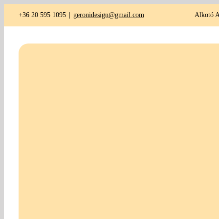
Kihagyás
+36 20 595 1095
|
geronidesign@gmail.com