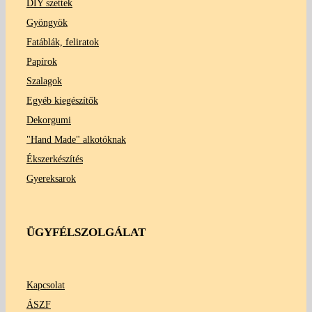
DIY szettek
Gyöngyök
Fatáblák, feliratok
Papírok
Szalagok
Egyéb kiegészítők
Dekorgumi
"Hand Made" alkotóknak
Ékszerkészítés
Gyereksarok
ÜGYFÉLSZOLGÁLAT
Kapcsolat
ÁSZF