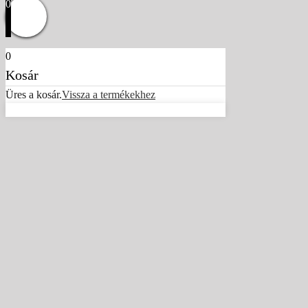
0
0
Kosár
Üres a kosár.
Vissza a termékekhez