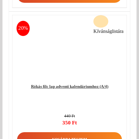
440 Ft.
is:
350 Ft.
20%
Kívánságlistára
Rókás filc lap adventi kalendáriumhoz (A/4)
440
Ft
Original
350
Ft
price
Current
was:
price