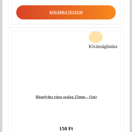
KOSÁRBA TESZEM
Kívánságlistára
Hópelyhes ripsz szalag 25mm – (1m)
150
Ft