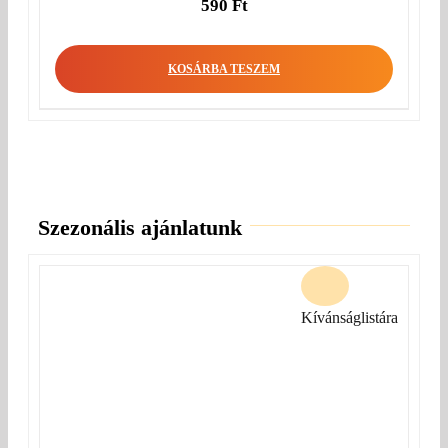
590
Ft
KOSÁRBA TESZEM
Szezonális ajánlatunk
Kívánságlistára