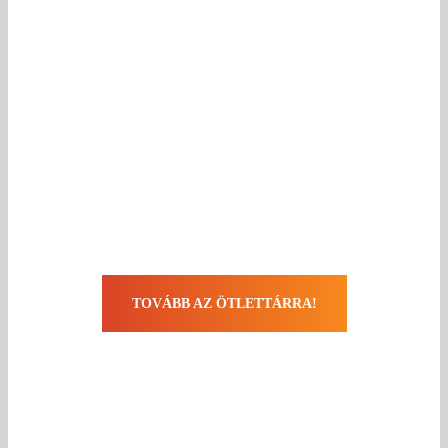
tedd
személyessé az
ajándékokat!
TOVÁBB AZ ÖTLETTÁRRA!