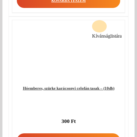
KOSÁRBA TESZEM
440 Ft.
is:
350 Ft.
Kívánságlistára
Hóemberes, szürke karácsonyi celofán tasak – (10db)
300
Ft