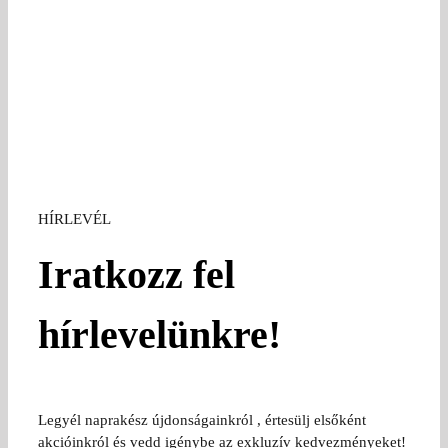
HÍRLEVÉL
Iratkozz fel
hírlevelünkre!
Legyél naprakész újdonságainkról , értesülj elsőként
akcióinkról és vedd igénybe az exkluzív kedvezményeket!