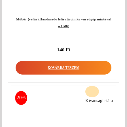
Műbőr (velúr) Handmade feliratú címke varrógép mintával
– (1db)
140
Ft
KOSÁRBA TESZEM
20%
Kívánságlistára