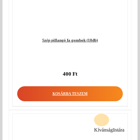
Szép pillangó fa gombok (10db)
400
Ft
KOSÁRBA TESZEM
Kívánságlistára