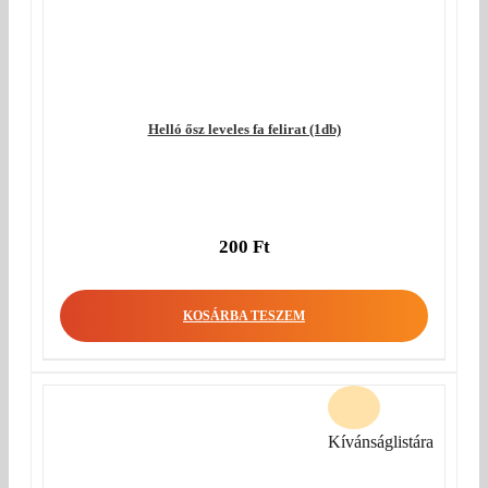
Helló ősz leveles fa felirat (1db)
200
Ft
KOSÁRBA TESZEM
Kívánságlistára