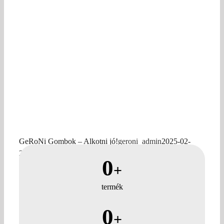
GeRoNi Gombok – Alkotni jó!
geroni_admin
2025-02-
21T07:18:49+00:00
0
+
termék
0
+