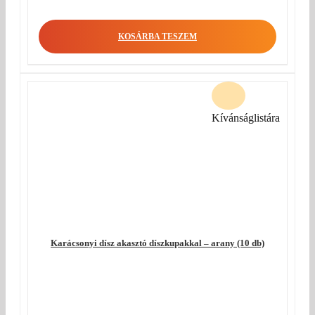
KOSÁRBA TESZEM
Kívánságlistára
Karácsonyi dísz akasztó díszkupakkal – arany (10 db)