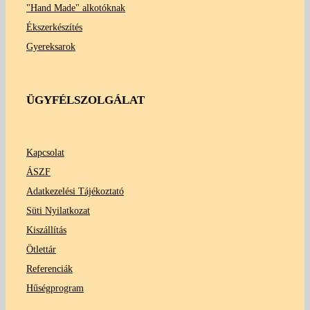
"Hand Made" alkotóknak
Ékszerkészítés
Gyereksarok
ÜGYFÉLSZOLGÁLAT
Kapcsolat
ÁSZF
Adatkezelési Tájékoztató
Süti Nyilatkozat
Kiszállítás
Ötlettár
Referenciák
Hűségprogram