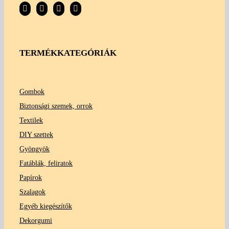
TERMÉKKATEGÓRIÁK
Gombok
Biztonsági szemek, orrok
Textilek
DIY szettek
Gyöngyök
Fatáblák, feliratok
Papírok
Szalagok
Egyéb kiegészítők
Dekorgumi