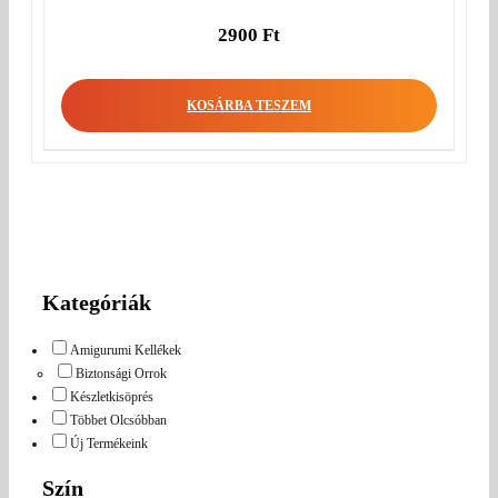
2900
Ft
KOSÁRBA TESZEM
Kategóriák
Amigurumi Kellékek
Biztonsági Orrok
Készletkisöprés
Többet Olcsóbban
Új Termékeink
Szín