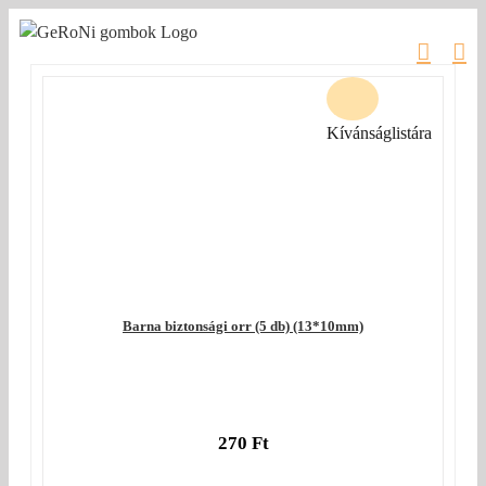
Kihagyás
Kívánságlistára
Barna biztonsági orr (5 db) (13*10mm)
270
Ft