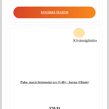
KOSÁRBA TESZEM
Kívánságlistára
Puha, macis biztonsági orr (5 db) – barna (18mm)
370
Ft