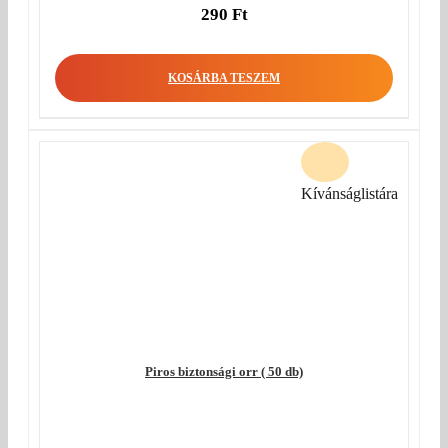
290
Ft
KOSÁRBA TESZEM
Kívánságlistára
Piros biztonsági orr ( 50 db)