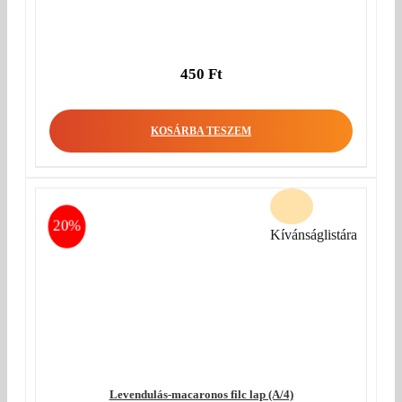
450
Ft
KOSÁRBA TESZEM
20%
Kívánságlistára
Levendulás-macaronos filc lap (A/4)