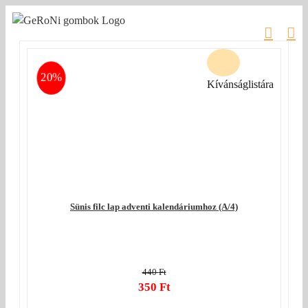
Kihagyás
20%
Kívánságlistára
Sünis filc lap adventi kalendáriumhoz (A/4)
440
Ft
Original
350
Ft
price
Current