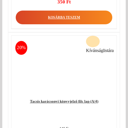
Original
350
Ft
price
Current
was:
price
KOSÁRBA TESZEM
440 Ft.
is:
350 Ft.
20%
Kívánságlistára
Tacsis karácsonyi könyvjelző filc lap (A/4)