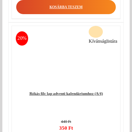
was:
price
KOSÁRBA TESZEM
440 Ft.
is:
350 Ft.
20%
Kívánságlistára
Rókás filc lap adventi kalendáriumhoz (A/4)
440
Ft
Original
350
Ft