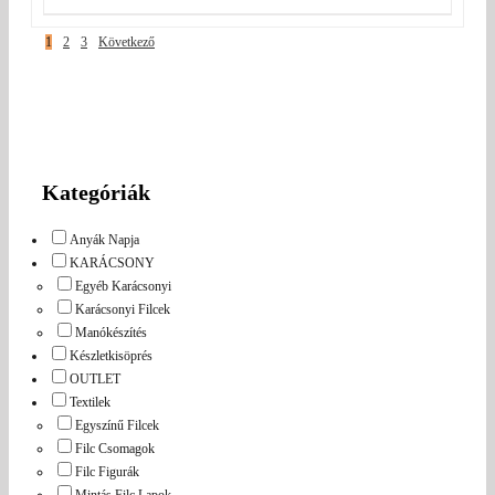
350 Ft.
1
2
3
Következő
Kategóriák
Anyák Napja
KARÁCSONY
Egyéb Karácsonyi
Karácsonyi Filcek
Manókészítés
Készletkisöprés
OUTLET
Textilek
Egyszínű Filcek
Filc Csomagok
Filc Figurák