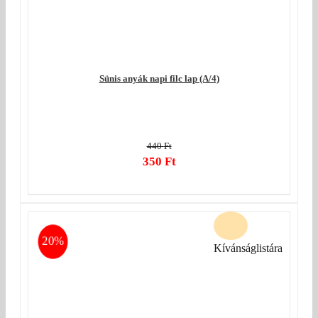
Sünis anyák napi filc lap (A/4)
440
Ft
Original
350
Ft
price
Current
was:
price
440 Ft.
is:
350 Ft.
20%
Kívánságlistára