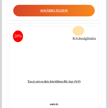
price
Current
was:
price
KOSÁRBA TESZEM
440 Ft.
is:
350 Ft.
20%
Kívánságlistára
Tacsi szívecskés körökben filc lap (A/4)
440
Ft