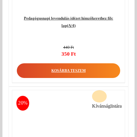
Pedagógusnapi levendulás idézet hímzőkerethez filc
lap(A/4)
440
Ft
Original
350
Ft
price
Current
was:
price
KOSÁRBA TESZEM
440 Ft.
is:
350 Ft.
20%
Kívánságlistára