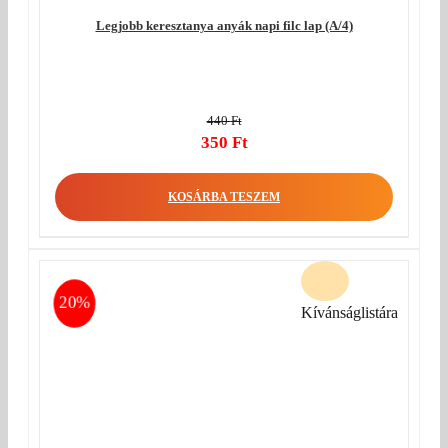
Legjobb keresztanya anyák napi filc lap (A/4)
440
Ft
Original
350
Ft
price
Current
was:
price
KOSÁRBA TESZEM
440 Ft.
is:
350 Ft.
20%
Kívánságlistára