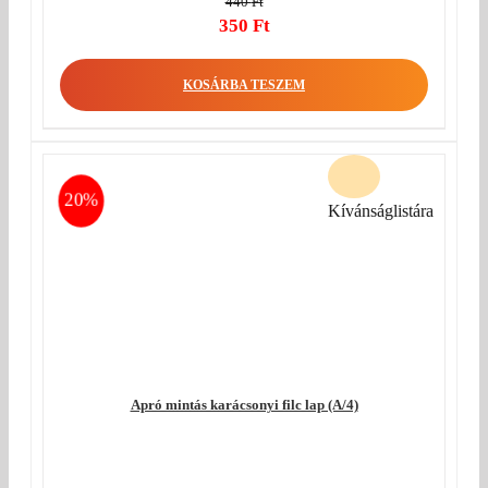
440
Ft
Original
350
Ft
price
Current
was:
price
KOSÁRBA TESZEM
440 Ft.
is:
350 Ft.
20%
Kívánságlistára
Apró mintás karácsonyi filc lap (A/4)