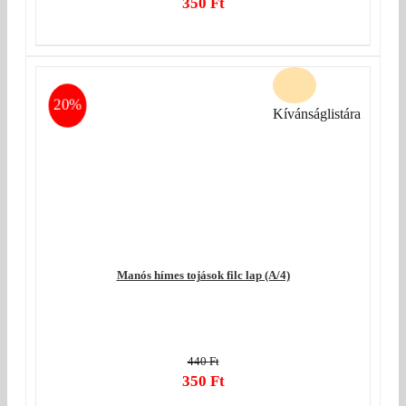
Original
350
Ft
price
Current
was:
price
440 Ft.
is:
350 Ft.
20%
Kívánságlistára
Manós hímes tojások filc lap (A/4)
440
Ft
Original
350
Ft
price
Current