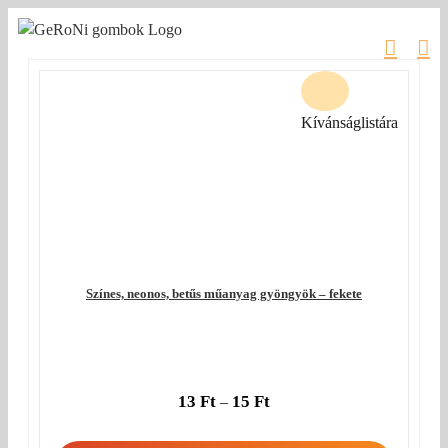
Kihagyás
Kívánságlistára
Színes, neonos, betűs műanyag gyöngyök – fekete
13
Ft
15
Ft
–