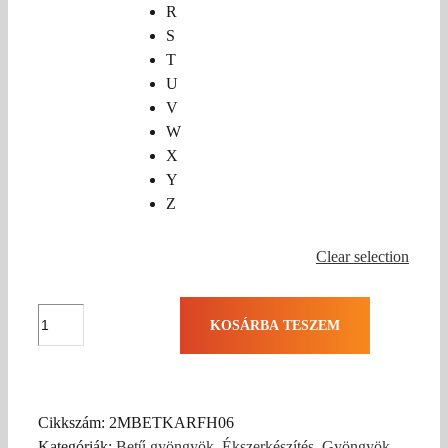
R
S
T
U
V
W
X
Y
Z
Clear selection
Arany
KOSÁRBA TESZEM
betűs
műanyag
kocka
gyöngyök
Cikkszám:
2MBETKARFH06
-
Kategóriák:
Betű gyöngyök
,
Ékszerkészítés
,
Gyöngyök