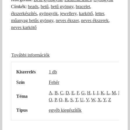
fehér
Címkék:
beads
,
betű
,
betű gyöngy
,
bracelet
,
mennyiség
ékszerkészítés
,
gyöngyök
,
jewellery
,
karkötő
,
letter
,
műanyag betűs gyöngy
,
neves ékszer
,
neves ékszerek
,
neves karkötő
További információk
Kiszerelés
1 db
Szín
Fehér
A
,
B
,
C
,
D
,
E
,
F
,
G
,
H
,
I
,
J
,
K
,
L
,
M
,
N
,
Téma
O
,
P
,
Q
,
R
,
S
,
T
,
U
,
V
,
W
,
X
,
Y
,
Z
Típus
egyéb kiegészítők