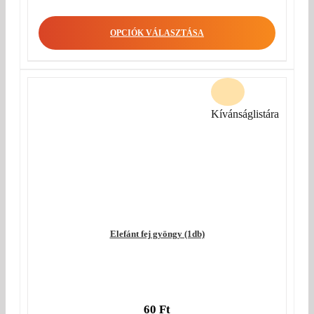
OPCIÓK VÁLASZTÁSA
Kívánságlistára
Elefánt fej gyöngy (1db)
60
Ft