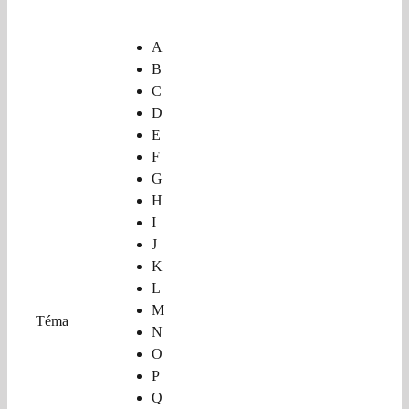
A
B
C
D
E
F
G
H
I
J
K
L
M
Téma
N
O
P
Q