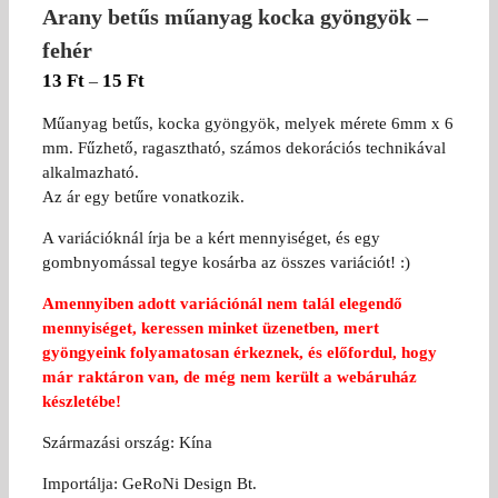
Arany betűs műanyag kocka gyöngyök –
fehér
13
Ft
15
Ft
–
Műanyag betűs, kocka gyöngyök, melyek mérete 6mm x 6
mm. Fűzhető, ragasztható, számos dekorációs technikával
alkalmazható.
Az ár egy betűre vonatkozik.
A variációknál írja be a kért mennyiséget, és egy
gombnyomással tegye kosárba az összes variációt! :)
Amennyiben adott variációnál nem talál elegendő
mennyiséget, keressen minket üzenetben, mert
gyöngyeink folyamatosan érkeznek, és előfordul, hogy
már raktáron van, de még nem került a webáruház
készletébe!
Származási ország: Kína
Importálja: GeRoNi Design Bt.