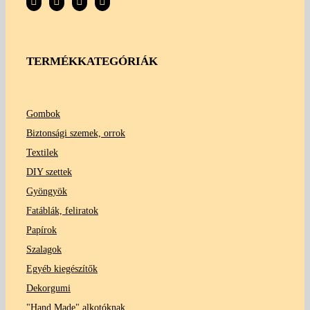
TERMÉKKATEGÓRIÁK
Gombok
Biztonsági szemek, orrok
Textilek
DIY szettek
Gyöngyök
Fatáblák, feliratok
Papírok
Szalagok
Egyéb kiegészítők
Dekorgumi
"Hand Made" alkotóknak