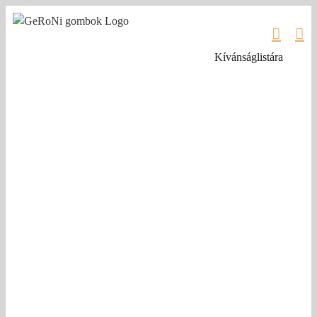
Kihagyás
Kívánságlistára