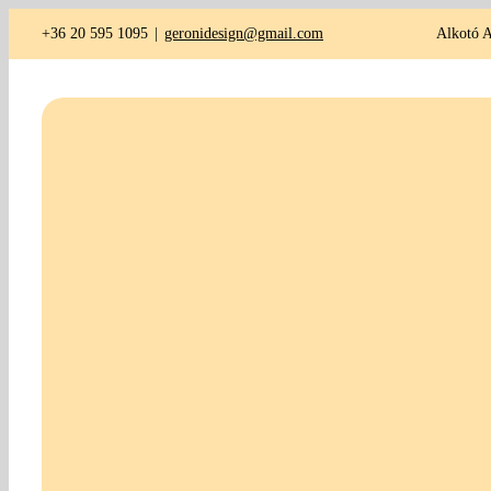
Kihagyás
+36 20 595 1095
|
geronidesign@gmail.com