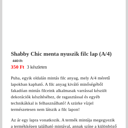
Shabby Chic menta nyuszik filc lap (A/4)
440
Ft
Original
350
Ft
3 készleten
price
Current
Puha, egyik oldalán mintás filc anyag, mely A/4 méretű
was:
price
lapokban kapható. A filc anyag kiváló minőségéből
440 Ft.
is:
fakadóan mintás filceink alkalmasak varrással készült
350 Ft.
dekorációk készítéséhez, de ragasztással és egyéb
technikákkal is felhasználható! A szürke vízjel
természetesen nem látszik a filc lapon!
Az ár egy lapra vonatkozik. A termék mintája megegyezik
a termékképen található mintával, annak színe a különböző