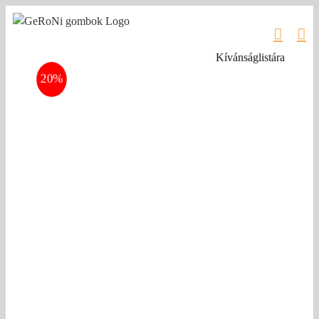
Kihagyás
Kívánságlistára
20%