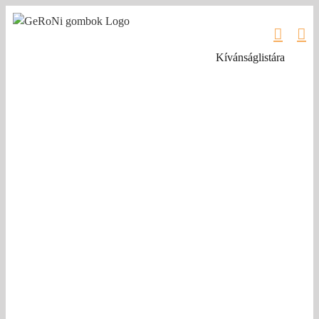
Kihagyás
Kívánságlistára