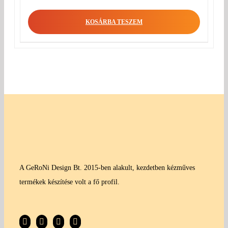
price
Current
was:
price
KOSÁRBA TESZEM
280 Ft.
is:
150 Ft.
A GeRoNi Design Bt. 2015-ben alakult, kezdetben kézműves
termékek készítése volt a fő profil.