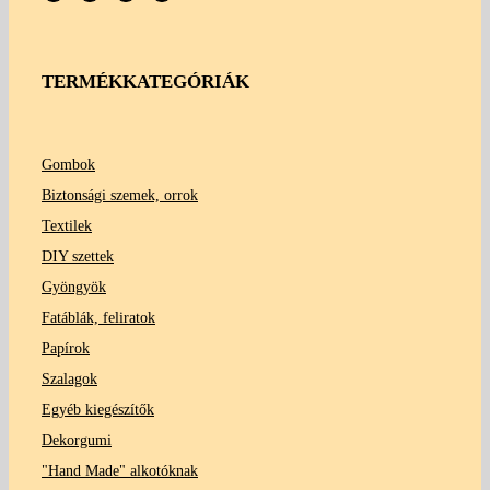
TERMÉKKATEGÓRIÁK
Gombok
Biztonsági szemek, orrok
Textilek
DIY szettek
Gyöngyök
Fatáblák, feliratok
Papírok
Szalagok
Egyéb kiegészítők
Dekorgumi
"Hand Made" alkotóknak