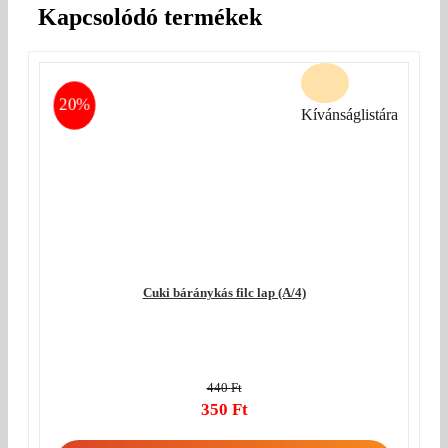
Kapcsolódó termékek
20%
Kívánságlistára
Cuki báránykás filc lap (A/4)
440
Ft
Original
350
Ft
price
Current