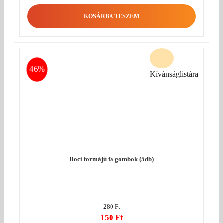
KOSÁRBA TESZEM
46%
Kívánságlistára
Boci formájú fa gombok (5db)
280
Ft
Original
150
Ft