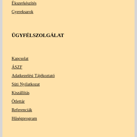
Ékszerkészítés
Gyereksarok
ÜGYFÉLSZOLGÁLAT
Kapcsolat
ÁSZF
Adatkezelési Tájékoztató
Süti Nyilatkozat
Kiszállítás
Ötlettár
Referenciák
Hűségprogram