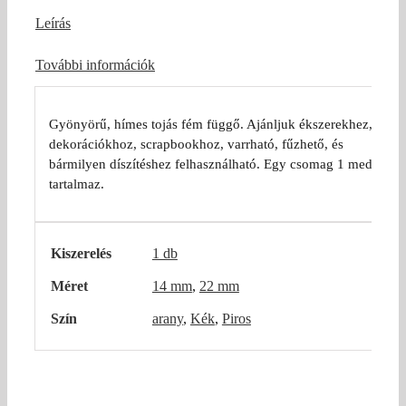
Leírás
További információk
Gyönyörű, hímes tojás fém függő. Ajánljuk ékszerekhez,
dekorációkhoz, scrapbookhoz, varrható, fűzhető, és
bármilyen díszítéshez felhasználható. Egy csomag 1 medált
tartalmaz.
Kiszerelés
1 db
Méret
14 mm
,
22 mm
Szín
arany
,
Kék
,
Piros