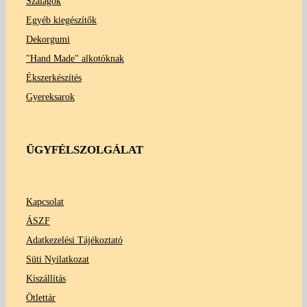
Szalagok
Egyéb kiegészítők
Dekorgumi
"Hand Made" alkotóknak
Ékszerkészítés
Gyereksarok
ÜGYFÉLSZOLGÁLAT
Kapcsolat
ÁSZF
Adatkezelési Tájékoztató
Süti Nyilatkozat
Kiszállítás
Ötlettár