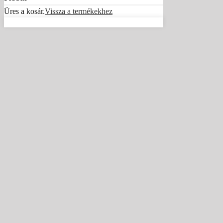
Üres a kosár.
Vissza a termékekhez