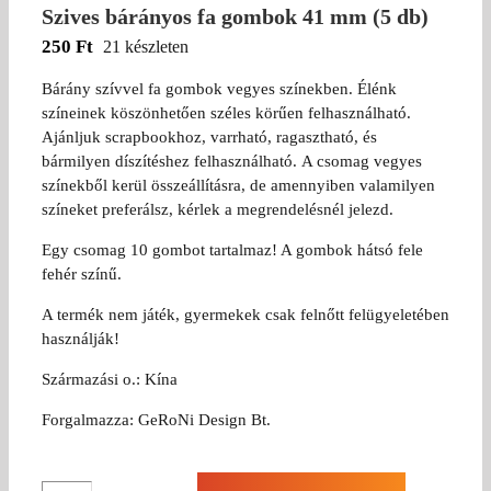
Szives bárányos fa gombok 41 mm (5 db)
250
Ft
21 készleten
Bárány szívvel fa gombok vegyes színekben. Élénk
színeinek köszönhetően széles körűen felhasználható.
Ajánljuk scrapbookhoz, varrható, ragasztható, és
bármilyen díszítéshez felhasználható. A csomag vegyes
színekből kerül összeállításra, de amennyiben valamilyen
színeket preferálsz, kérlek a megrendelésnél jelezd.
Egy csomag 10 gombot tartalmaz! A gombok hátsó fele
fehér színű.
A termék nem játék, gyermekek csak felnőtt felügyeletében
használják!
Származási o.: Kína
Forgalmazza: GeRoNi Design Bt.