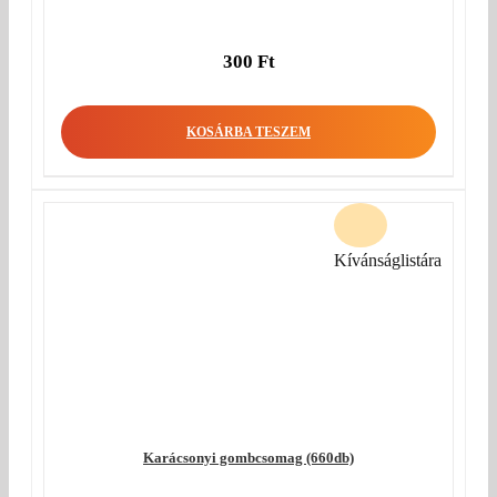
300
Ft
KOSÁRBA TESZEM
Kívánságlistára
Karácsonyi gombcsomag (660db)