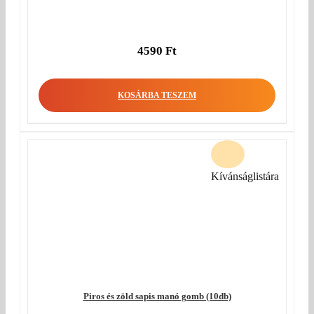
4590
Ft
KOSÁRBA TESZEM
Kívánságlistára
Piros és zöld sapis manó gomb (10db)