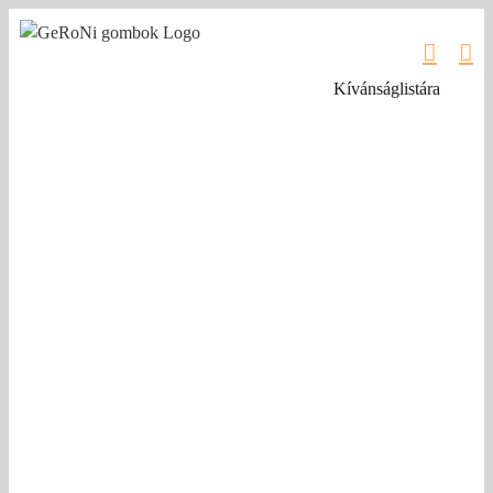
Kihagyás
Kívánságlistára