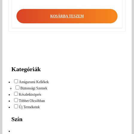
KOSÁRBA TESZEM
Kategóriák
Amigurumi Kellékek
Biztonsági Szemek
Készletkisöprés
Többet Olcsóbban
Új Termékeink
Szín