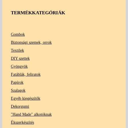
TERMÉKKATEGÓRIÁK
Gombok
Biztonsági szemek, orrok
Textilek
DIY szettek
Gyöngyök
Fatáblák, feliratok
Papírok
Szalagok
Egyéb kiegészítők
Dekorgumi
"Hand Made" alkotóknak
Ékszerkészítés