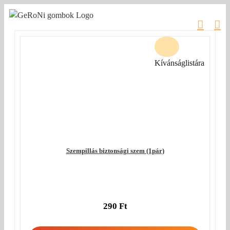
Kihagyás
Kívánságlistára
Szempillás biztonsági szem (1pár)
290
Ft