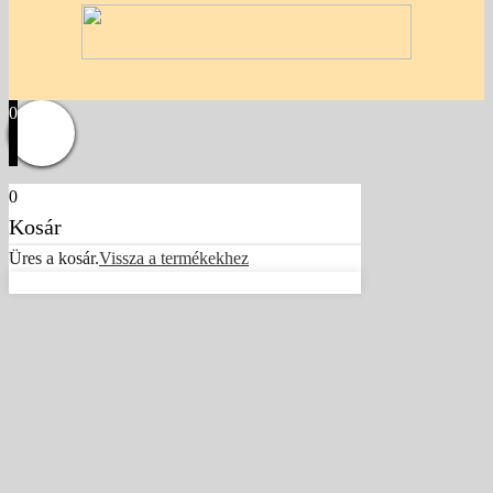
0
0
Kosár
Üres a kosár.
Vissza a termékekhez