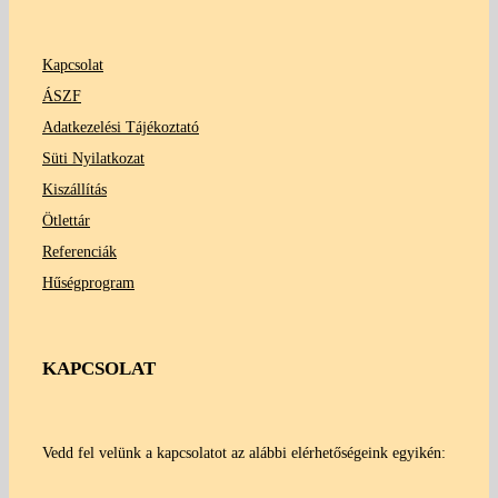
Kapcsolat
ÁSZF
Adatkezelési Tájékoztató
Süti Nyilatkozat
Kiszállítás
Ötlettár
Referenciák
Hűségprogram
KAPCSOLAT
Vedd fel velünk a kapcsolatot az alábbi elérhetőségeink egyikén: