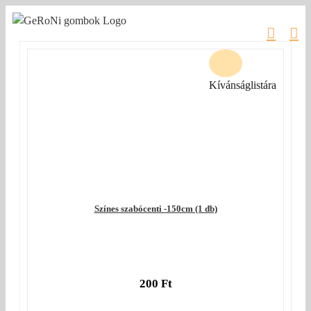
Kihagyás
Kívánságlistára
Színes szabócenti -150cm (1 db)
200
Ft