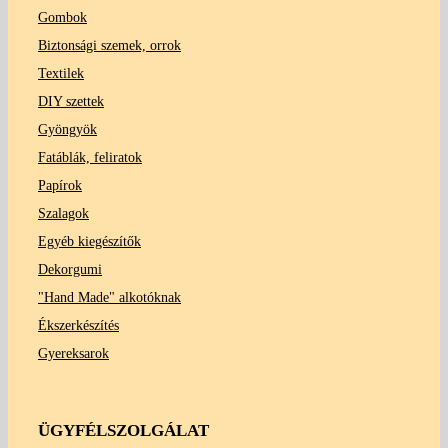
Gombok
Biztonsági szemek, orrok
Textilek
DIY szettek
Gyöngyök
Fatáblák, feliratok
Papírok
Szalagok
Egyéb kiegészítők
Dekorgumi
"Hand Made" alkotóknak
Ékszerkészítés
Gyereksarok
ÜGYFÉLSZOLGÁLAT