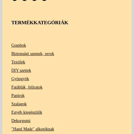
TERMÉKKATEGÓRIÁK
Gombok
Biztonsági szemek, orrok
Textilek
DIY szettek
Gyöngyök
Fatáblák, feliratok
Papírok
Szalagok
Egyéb kiegészítők
Dekorgumi
"Hand Made" alkotóknak