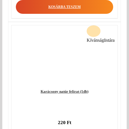
KOSÁRBA TESZEM
Kívánságlistára
Karácsony natúr felirat (1db)
220
Ft