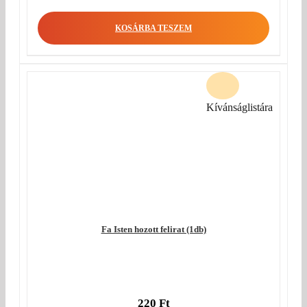
KOSÁRBA TESZEM
Kívánságlistára
Fa Isten hozott felirat (1db)
220
Ft