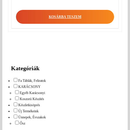
KOSÁRBA TESZEM
Kategóriák
Fa Táblák, Feliratok
KARÁCSONY
Egyéb Karácsonyi
Koszorú Készítés
Készletkisöprés
Új Termékeink
Ünnepek, Évszakok
Ősz