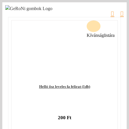
Kihagyás
Kívánságlistára
Helló ősz leveles fa felirat (1db)
200
Ft