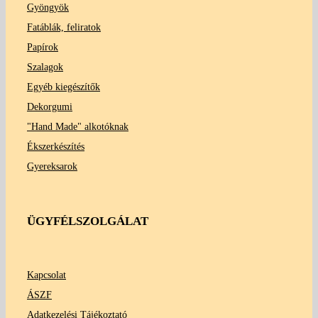
Gyöngyök
Fatáblák, feliratok
Papírok
Szalagok
Egyéb kiegészítők
Dekorgumi
"Hand Made" alkotóknak
Ékszerkészítés
Gyereksarok
ÜGYFÉLSZOLGÁLAT
Kapcsolat
ÁSZF
Adatkezelési Tájékoztató