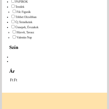
PAPÍROK
Textilek
Filc Figurák
Többet Olcsóbban
Új Termékeink
Ünnepek, Évszakok
Húsvét, Tavasz
Valentin-Nap
Szín
Ár
Ft
Ft