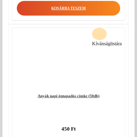
KOSÁRBA TESZEM
Kívánságlistára
Anyák napi öntapadós címke (50db)
450
Ft