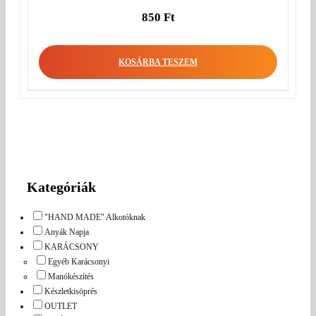
850
Ft
KOSÁRBA TESZEM
Kategóriák
"HAND MADE" Alkotóknak
Anyák Napja
KARÁCSONY
Egyéb Karácsonyi
Manókészítés
Készletkisöprés
OUTLET