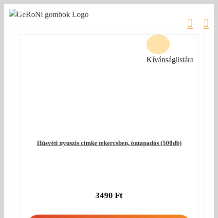
Kihagyás
Kívánságlistára
Húsvéti nyuszis címke tekercsben, öntapadós (500db)
3490
Ft