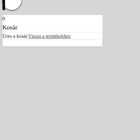
0
Kosár
Üres a kosár.
Vissza a termékekhez