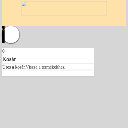
0
0
Kosár
Üres a kosár.
Vissza a termékekhez