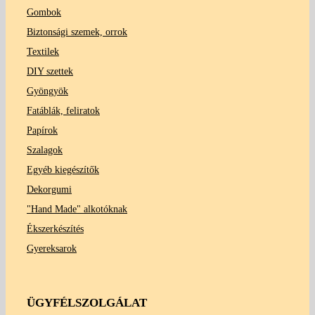
Gombok
Biztonsági szemek, orrok
Textilek
DIY szettek
Gyöngyök
Fatáblák, feliratok
Papírok
Szalagok
Egyéb kiegészítők
Dekorgumi
"Hand Made" alkotóknak
Ékszerkészítés
Gyereksarok
ÜGYFÉLSZOLGÁLAT