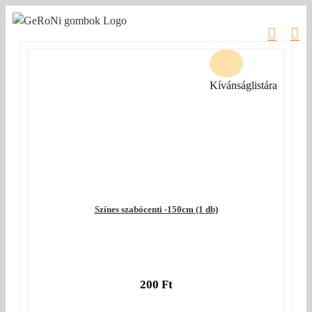
Kihagyás
Kívánságlistára
Színes szabócenti -150cm (1 db)
200
Ft