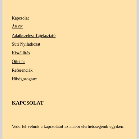
Kapcsolat
ÁSZF
Adatkezelési Tájékoztató
Süti Nyilatkozat
Kiszállítás
Ötlettár
Referenciák
Hűségprogram
KAPCSOLAT
Vedd fel velünk a kapcsolatot az alábbi elérhetőségeink egyikén: