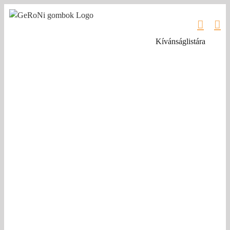
Kihagyás
Kívánságlistára