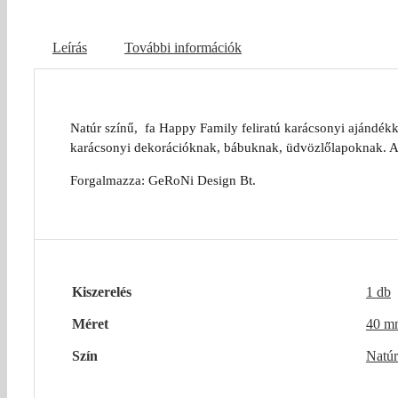
Leírás
További információk
Natúr színű, fa Happy Family feliratú karácsonyi ajándékkí
karácsonyi dekorációknak, bábuknak, üdvözlőlapoknak. Az
Forgalmazza: GeRoNi Design Bt.
Kiszerelés
1 db
Méret
40 m
Szín
Natúr