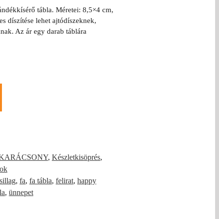
ándékkísérő tábla. Méretei: 8,5×4 cm,
s díszítése lehet ajtódíszeknek,
ak. Az ár egy darab táblára
KARÁCSONY
,
Készletkisöprés
,
kok
sillag
,
fa
,
fa tábla
,
felirat
,
happy
la
,
ünnepet