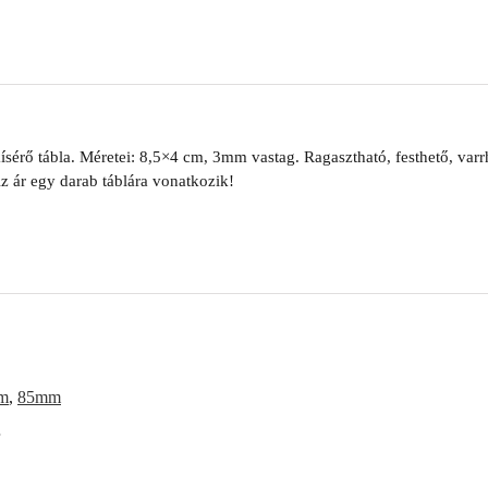
sérő tábla. Méretei: 8,5×4 cm, 3mm vastag. Ragasztható, festhető, varrha
 ár egy darab táblára vonatkozik!
m
,
85mm