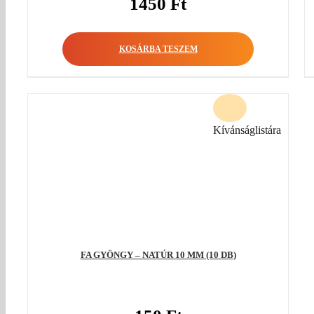
1450
Ft
KOSÁRBA TESZEM
Kívánságlistára
FA GYÖNGY – NATÚR 10 MM (10 DB)