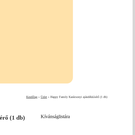
Kezdőlap
»
Üzlet
»
Happy Family Karácsonyi ajándékkísérő (1 db)
Kívánságlistára
rő (1 db)