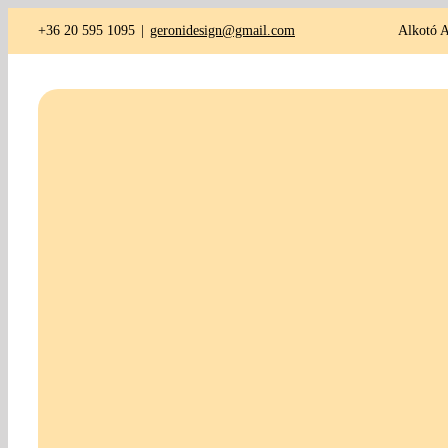
Kihagyás
+36 20 595 1095
|
geronidesign@gmail.com