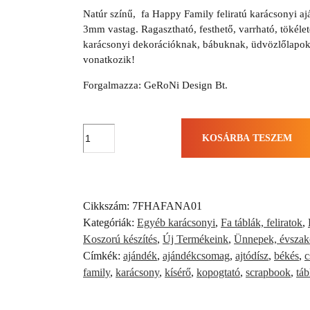
Natúr színű, fa Happy Family feliratú karácsonyi aj
3mm vastag. Ragasztható, festhető, varrható, tökélete
karácsonyi dekorációknak, bábuknak, üdvözlőlapokn
vonatkozik!
Forgalmazza: GeRoNi Design Bt.
Happy
KOSÁRBA TESZEM
Family
Karácsonyi
ajándékkísérő
(1
Cikkszám:
7FHAFANA01
db)
Kategóriák:
Egyéb karácsonyi
,
Fa táblák, feliratok
,
mennyiség
Koszorú készítés
,
Új Termékeink
,
Ünnepek, évsza
Címkék:
ajándék
,
ajándékcsomag
,
ajtódísz
,
békés
,
c
family
,
karácsony
,
kísérő
,
kopogtató
,
scrapbook
,
táb