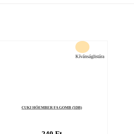
Kívánságlistára
CUKI HÓEMBER FA GOMB (5DB)
240
Ft