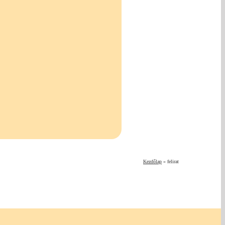
Kezdőlap
»
felirat