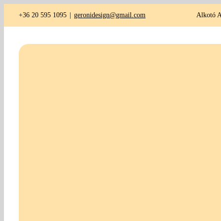
Kihagyás
+36 20 595 1095
|
geronidesign@gmail.com