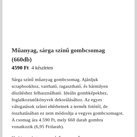
Műanyag, sárga színű gombcsomag
(660db)
4590
Ft
4 készleten
Sárga színű műanyag gombcsomag. Ajánljuk
scrapbookhoz, varrható, ragasztható, és bármilyen
díszítéshez felhasználható. Ideális gombképekhez,
foglalkoztatókönyvek dekorálásához. Az egyes
válogatások színei eltérhetnek a termék fotótól, de
összhatásában ez nem módosítja a vegyes gombcsomagot.
A csomag ára 4.590 Ft, mely 660 darab gombra
vonatkozik (6,95 Ft/darab).