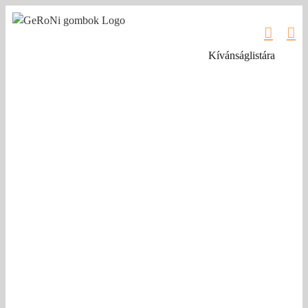
Kihagyás
Kívánságlistára