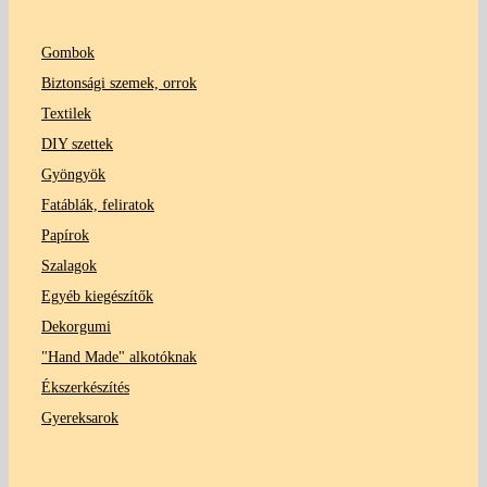
Gombok
Biztonsági szemek, orrok
Textilek
DIY szettek
Gyöngyök
Fatáblák, feliratok
Papírok
Szalagok
Egyéb kiegészítők
Dekorgumi
"Hand Made" alkotóknak
Ékszerkészítés
Gyereksarok