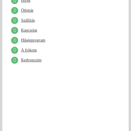
Hírek
Ötlettár
Szállítás
Kapcsolat
Hűségprogram
A fiókom
Kedvenceim