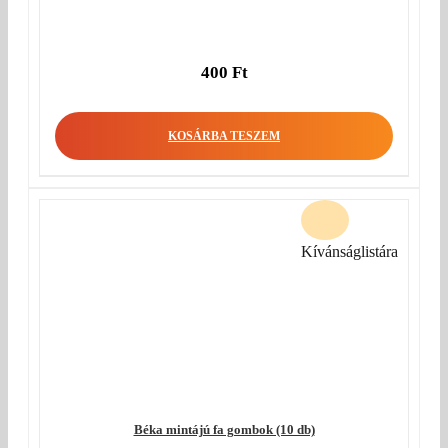
400
Ft
KOSÁRBA TESZEM
Kívánságlistára
Béka mintájú fa gombok (10 db)