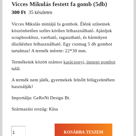
Vicces Mikulás festett fa gomb (5db)
300
Ft
35 készleten
Vicces Mikulás mintájú fa gombok. Élénk színeinek
köszönhetően széles körűen felhasználható. Ajánljuk
scrapbookhoz, varrható, ragasztható, és bármilyen
díszítéshez felhasználható. Egy csomag 5 db gombot
tartalmaz! A termék mérete: 22*30 mm.
Termékeink között számos
karácsonyi, ünnepi gombot
talál.
A termék nem játék, gyermekek felnőtt felügyeletében
használják!
Importálja: GeRoNi Design Bt.
Származási ország: Kína
Vicces
KOSÁRBA TESZEM