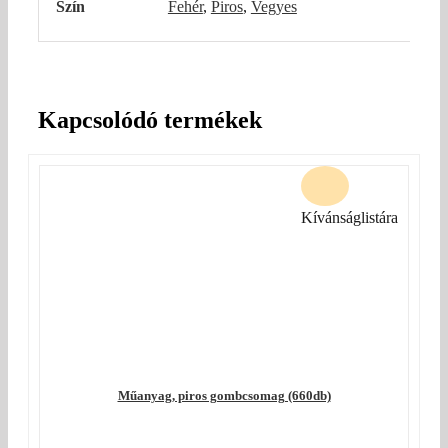
Szín
Fehér
,
Piros
,
Vegyes
Kapcsolódó termékek
Kívánságlistára
Műanyag, piros gombcsomag (660db)