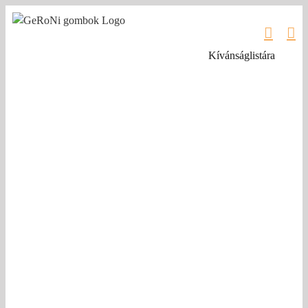
Kihagyás
Kívánságlistára