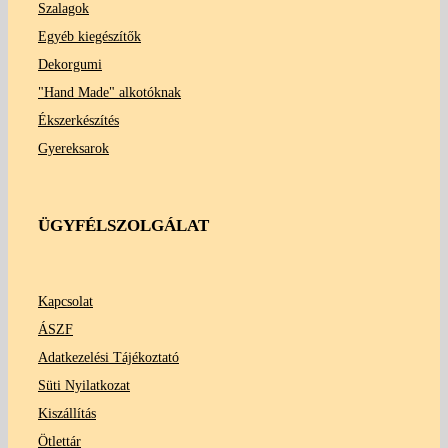
Szalagok
Egyéb kiegészítők
Dekorgumi
"Hand Made" alkotóknak
Ékszerkészítés
Gyereksarok
ÜGYFÉLSZOLGÁLAT
Kapcsolat
ÁSZF
Adatkezelési Tájékoztató
Süti Nyilatkozat
Kiszállítás
Ötlettár