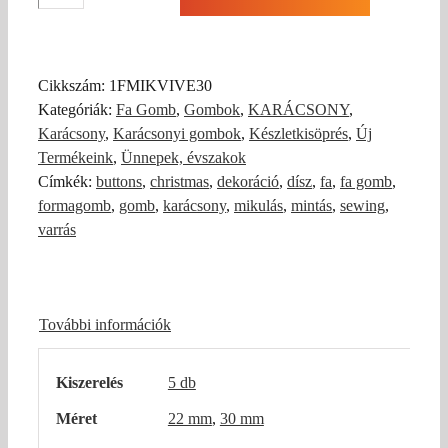
Mikulás
festett
fa
gomb
Cikkszám:
1FMIKVIVE30
(5db)
Kategóriák:
Fa Gomb
,
Gombok
,
KARÁCSONY
,
mennyiség
Karácsony
,
Karácsonyi gombok
,
Készletkisöprés
,
Új
Termékeink
,
Ünnepek, évszakok
Címkék:
buttons
,
christmas
,
dekoráció
,
dísz
,
fa
,
fa gomb
,
formagomb
,
gomb
,
karácsony
,
mikulás
,
mintás
,
sewing
,
varrás
További információk
Kiszerelés
5 db
Méret
22 mm
,
30 mm