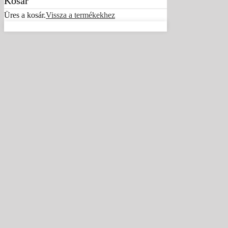
Kosár
Üres a kosár.
Vissza a termékekhez