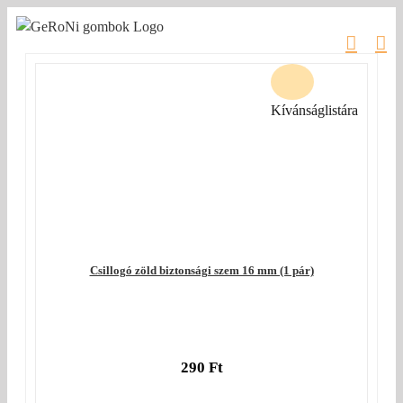
Kihagyás
Kívánságlistára
Csillogó zöld biztonsági szem 16 mm (1 pár)
290
Ft