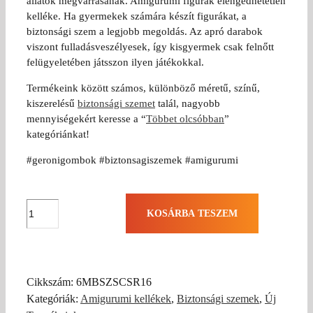
állatok megvarrásának. Amigurumi figurák elengedhetetlen
kelléke. Ha gyermekek számára készít figurákat, a
biztonsági szem a legjobb megoldás. Az apró darabok
viszont fulladásveszélyesek, így kisgyermek csak felnőtt
felügyeletében játsszon ilyen játékokkal.
Termékeink között számos, különböző méretű, színű,
kiszerelésű
biztonsági szemet
talál, nagyobb
mennyiségekért keresse a “
Többet olcsóbban
”
kategóriánkat!
#geronigombok #biztonsagiszemek #amigurumi
Csillogó
KOSÁRBA TESZEM
rózsaszín
biztonsági
szem
16
Cikkszám:
6MBSZSCSR16
mm
Kategóriák:
Amigurumi kellékek
,
Biztonsági szemek
,
Új
(1