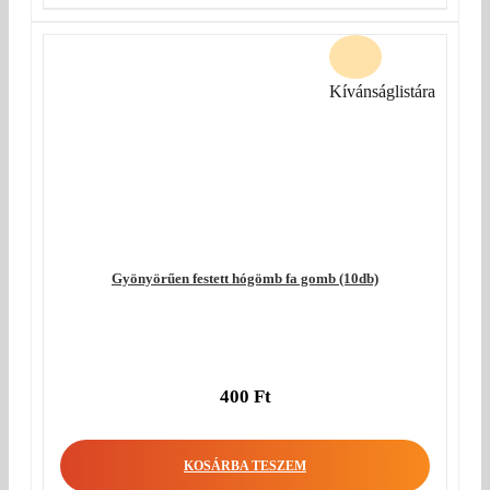
Kívánságlistára
Gyönyörűen festett hógömb fa gomb (10db)
400
Ft
KOSÁRBA TESZEM