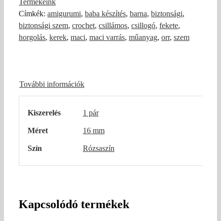
Termékeink
pár)
Címkék:
amigurumi
,
baba készítés
,
barna
,
biztonsági
,
mennyiség
biztonsági szem
,
crochet
,
csillámos
,
csillogó
,
fekete
,
horgolás
,
kerek
,
maci
,
maci varrás
,
műanyag
,
orr
,
szem
További információk
Kiszerelés
1 pár
Méret
16 mm
Szín
Rózsaszín
Kapcsolódó termékek