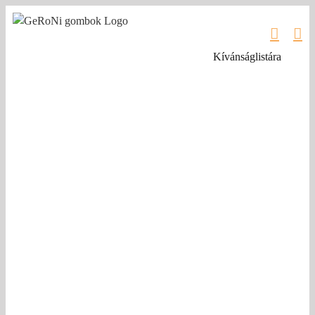
Kihagyás
Kívánságlistára