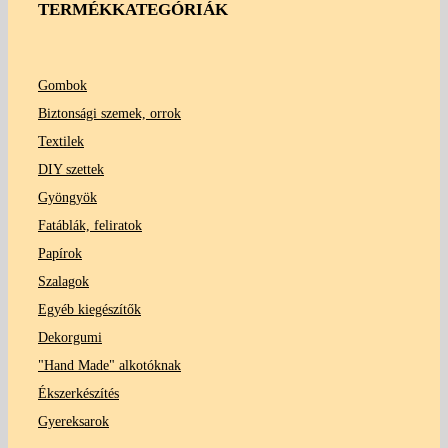
TERMÉKKATEGÓRIÁK
Gombok
Biztonsági szemek, orrok
Textilek
DIY szettek
Gyöngyök
Fatáblák, feliratok
Papírok
Szalagok
Egyéb kiegészítők
Dekorgumi
"Hand Made" alkotóknak
Ékszerkészítés
Gyereksarok