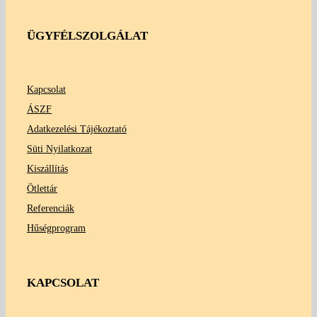
ÜGYFÉLSZOLGÁLAT
Kapcsolat
ÁSZF
Adatkezelési Tájékoztató
Süti Nyilatkozat
Kiszállítás
Ötlettár
Referenciák
Hűségprogram
KAPCSOLAT