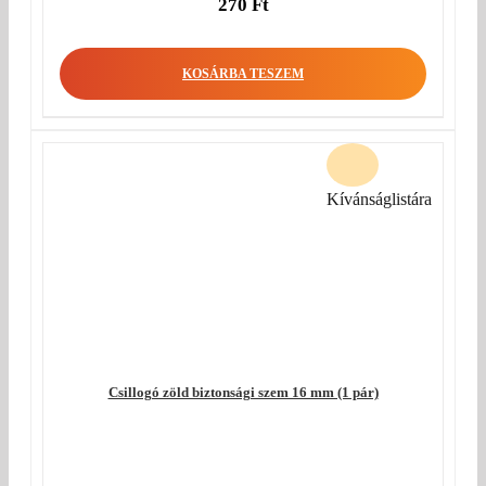
270
Ft
KOSÁRBA TESZEM
Kívánságlistára
Csillogó zöld biztonsági szem 16 mm (1 pár)