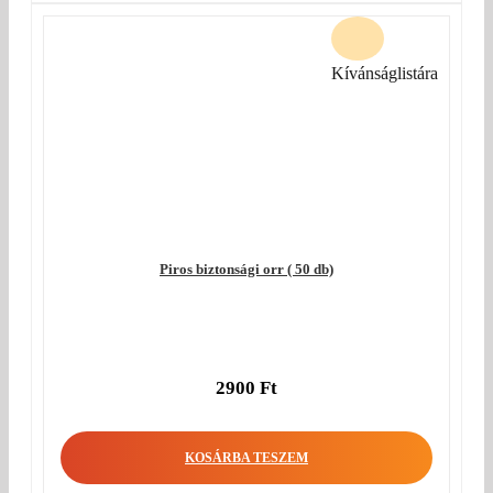
Kívánságlistára
Piros biztonsági orr ( 50 db)
2900
Ft
KOSÁRBA TESZEM