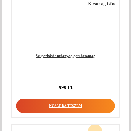
Kívánságlistára
Szuperhősös műanyag gombcsomag
990
Ft
KOSÁRBA TESZEM