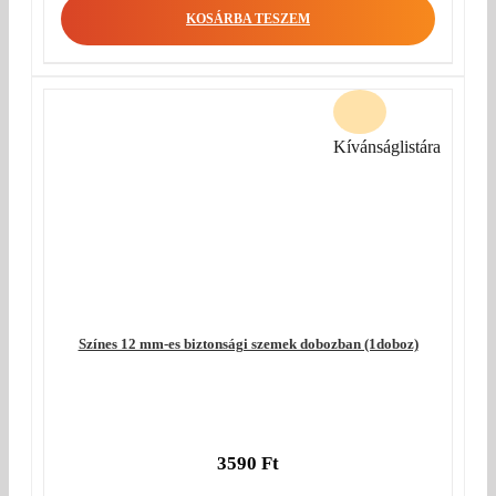
KOSÁRBA TESZEM
Kívánságlistára
Színes 12 mm-es biztonsági szemek dobozban (1doboz)
3590
Ft