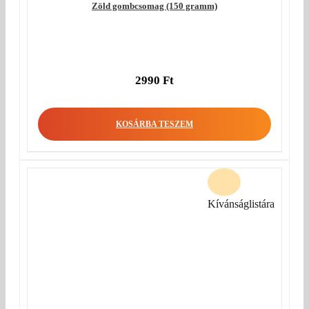
Zöld gombcsomag (150 gramm)
2990
Ft
KOSÁRBA TESZEM
Kívánságlistára