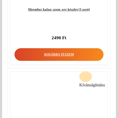
Hóember kalap, szem, orr készlet (3 szett)
2490
Ft
KOSÁRBA TESZEM
Kívánságlistára