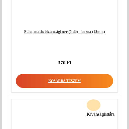
Puha, macis biztonsági orr (5 db) – barna (18mm)
370
Ft
KOSÁRBA TESZEM
Kívánságlistára