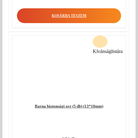
KOSÁRBA TESZEM
Kívánságlistára
Barna biztonsági orr (5 db) (13*10mm)