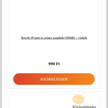
Kerek 10 mm-es színes gombok (100db) – vízkék
990
Ft
KOSÁRBA TESZEM
Kívánságlistára