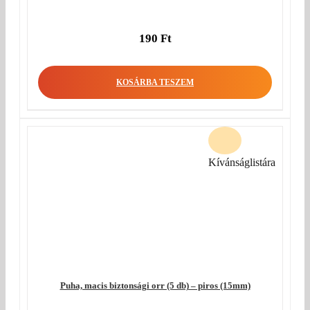
190
Ft
KOSÁRBA TESZEM
Kívánságlistára
Puha, macis biztonsági orr (5 db) – piros (15mm)