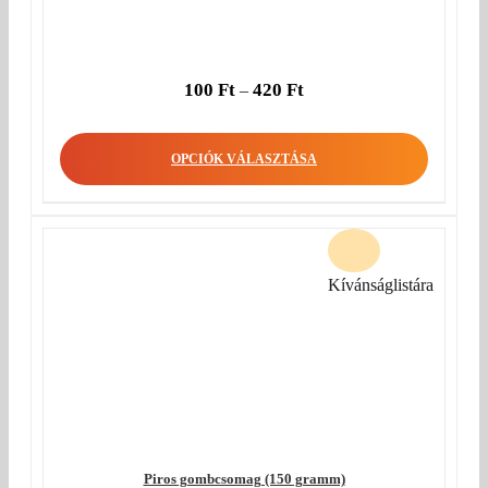
100
Ft
420
Ft
–
OPCIÓK VÁLASZTÁSA
Kívánságlistára
Piros gombcsomag (150 gramm)