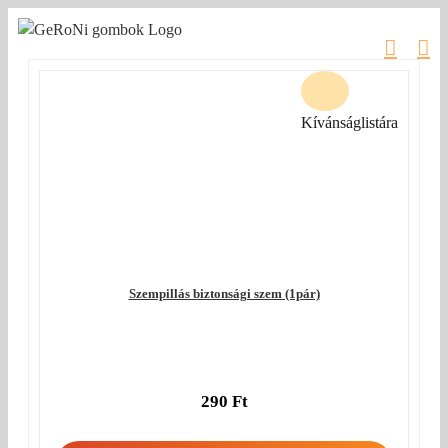
Kihagyás
Kívánságlistára
Szempillás biztonsági szem (1pár)
290
Ft