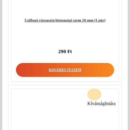
Csillogó rózsaszín biztonsági szem 16 mm (1 pár)
290
Ft
KOSÁRBA TESZEM
Kívánságlistára