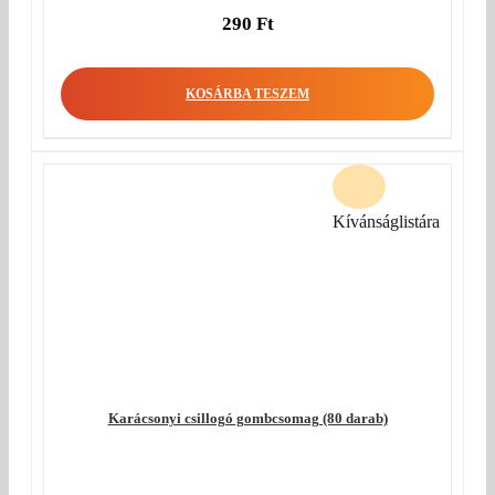
290
Ft
KOSÁRBA TESZEM
Kívánságlistára
Karácsonyi csillogó gombcsomag (80 darab)