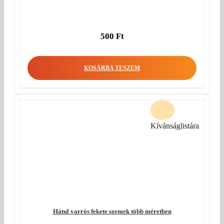
500
Ft
KOSÁRBA TESZEM
Kívánságlistára
Hátul varrós fekete szemek több méretben