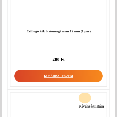
Csillogó kék biztonsági szem 12 mm (1 pár)
200
Ft
KOSÁRBA TESZEM
Kívánságlistára