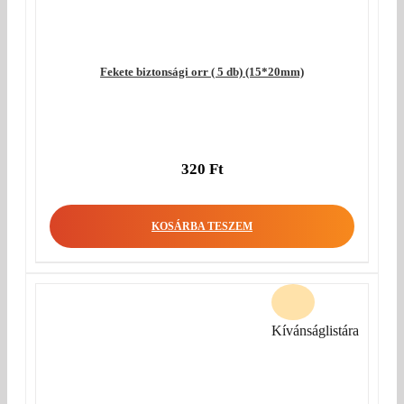
Fekete biztonsági orr ( 5 db) (15*20mm)
320
Ft
KOSÁRBA TESZEM
Kívánságlistára