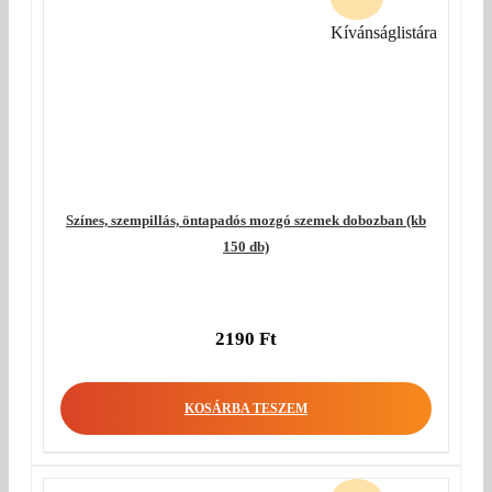
Kívánságlistára
Színes, szempillás, öntapadós mozgó szemek dobozban (kb
150 db)
2190
Ft
KOSÁRBA TESZEM