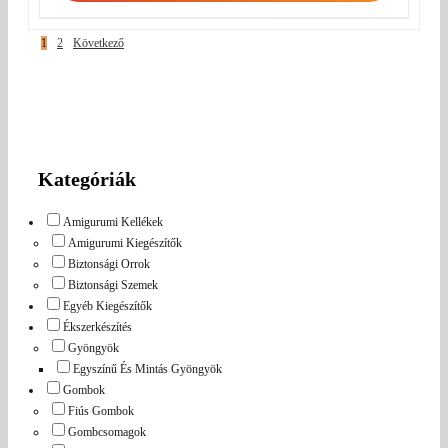
1
2
Következő
Kategóriák
Amigurumi Kellékek
Amigurumi Kiegészítők
Biztonsági Orrok
Biztonsági Szemek
Egyéb Kiegészítők
Ékszerkészítés
Gyöngyök
Egyszínű És Mintás Gyöngyök
Gombok
Fiús Gombok
Gombcsomagok