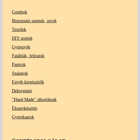
Gombok
Biztonsági szemek, orrok
Textilek
DIY szettek
Gyöngyök
Fatáblák, feliratok
Papírok
Szalagok
Egyéb kiegészítők
Dekorgumi
"Hand Made" alkotóknak
Ékszerkészítés
Gyereksarok