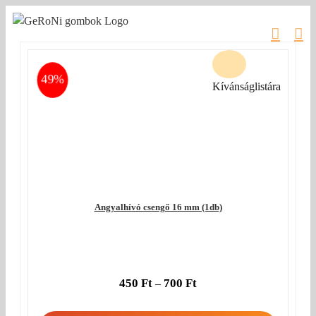
Kihagyás
49%
Kívánságlistára
Angyalhívó csengő 16 mm (1db)
450
Ft
700
Ft
–