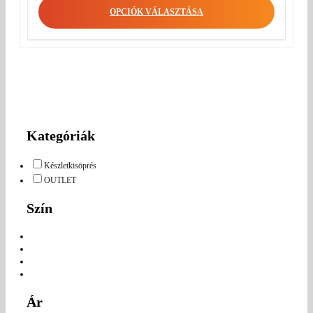
OPCIÓK VÁLASZTÁSA
Kategóriák
Készletkisöprés
OUTLET
Szín
Ár