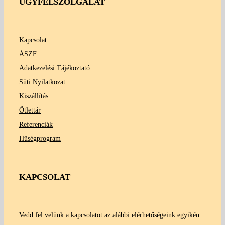
ÜGYFÉLSZOLGÁLAT
Kapcsolat
ÁSZF
Adatkezelési Tájékoztató
Süti Nyilatkozat
Kiszállítás
Ötlettár
Referenciák
Hűségprogram
KAPCSOLAT
Vedd fel velünk a kapcsolatot az alábbi elérhetőségeink egyikén: