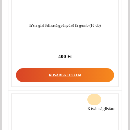
It’s a girl feliratú gyönyörű fa gomb (10 db)
400
Ft
KOSÁRBA TESZEM
Kívánságlistára