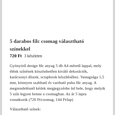
5 darabos filc csomag választható
színekkel
720
Ft
3 készleten
Gyönyörű design filc anyag 5 db A4 méretű lappal, mely
élénk színének köszönhetően kiváló dekorációk,
karácsonyi díszek, scrapbook készítéséhez. Vastagsága 1,5
mm, könnyen szabható és varrható puha filc anyag. A
megrendelésnél kérlek megjegyzésbe írd bele, hogy melyik
5 szín legyen benne a csomagban. Az ár 5 lapra
vonatkozik (720 Ft/csomag, 144 Ft/lap)
Választható színek: