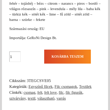
fehér – tojáshéj – bézs – citrom – narancs – piros – bordó –
világos rózsaszín – pink – levendula – mély lila – baba kék
– türkiz kék – sötét kék – lime – fű zöld – sötét zöld –
barna – szürke – fekete
Származási ország: EU
Importálja: GeRoNi Design Bt.
5
KOSÁRBA TESZEM
darabos
filc
csomag
választható
Cikkszám:
3TEGCSVE05
színekkel
Kategóriák:
Egyszínű filcek
,
Filc csomagok
,
Textilek
mennyiség
Címkék:
csomag
,
felt
,
felt love
,
filc
,
filc figurák
,
szivárvány
,
textil
,
választható
,
varrás