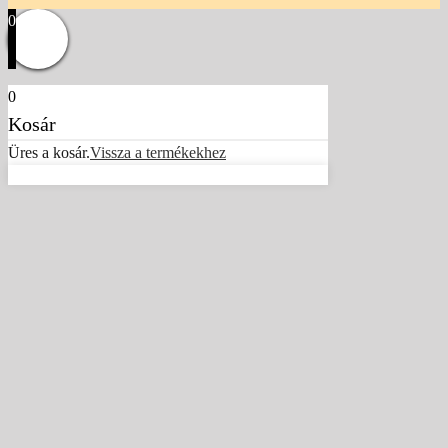
0
0
Kosár
Üres a kosár.
Vissza a termékekhez