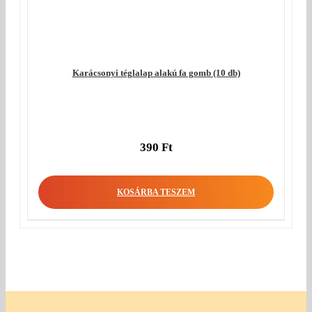
Karácsonyi téglalap alakú fa gomb (10 db)
390
Ft
KOSÁRBA TESZEM