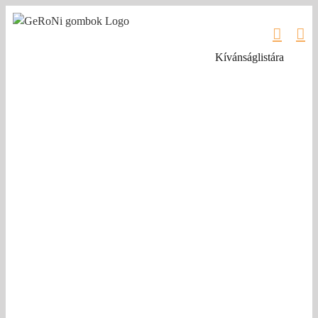
Kihagyás
Kívánságlistára