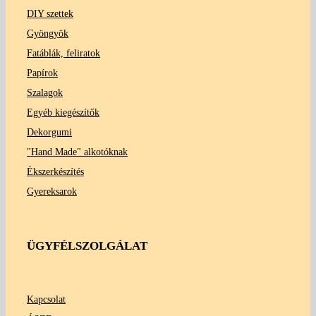
DIY szettek
Gyöngyök
Fatáblák, feliratok
Papírok
Szalagok
Egyéb kiegészítők
Dekorgumi
"Hand Made" alkotóknak
Ékszerkészítés
Gyereksarok
ÜGYFÉLSZOLGÁLAT
Kapcsolat