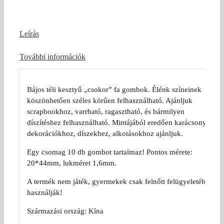
Leírás
További információk
Bájos téli kesztyű „csokor” fa gombok. Élénk színeinek
köszönhetően széles körűen felhasználható. Ajánljuk
scrapbookhoz, varrható, ragasztható, és bármilyen
díszítéshez felhasználható. Mintájából eredően karácsonyi
dekorációkhoz, díszekhez, alkotásokhoz ajánljuk.
Egy csomag 10 db gombot tartalmaz! Pontos mérete:
20*44mm, lukméret 1,6mm.
A termék nem játék, gyermekek csak felnőtt felügyeletében
használják!
Származási ország: Kína