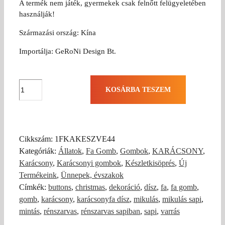
A termék nem játék, gyermekek csak felnőtt felügyeletében
használják!
Származási ország: Kína
Importálja: GeRoNi Design Bt.
Karácsonyi
KOSÁRBA TESZEM
kesztyűk
fa
gomb
(10db)
Cikkszám:
1FKAKESZVE44
mennyiség
Kategóriák:
Állatok
,
Fa Gomb
,
Gombok
,
KARÁCSONY
,
Karácsony
,
Karácsonyi gombok
,
Készletkisöprés
,
Új
Termékeink
,
Ünnepek, évszakok
Címkék:
buttons
,
christmas
,
dekoráció
,
dísz
,
fa
,
fa gomb
,
gomb
,
karácsony
,
karácsonyfa dísz
,
mikulás
,
mikulás sapi
,
mintás
,
rénszarvas
,
rénszarvas sapiban
,
sapi
,
varrás