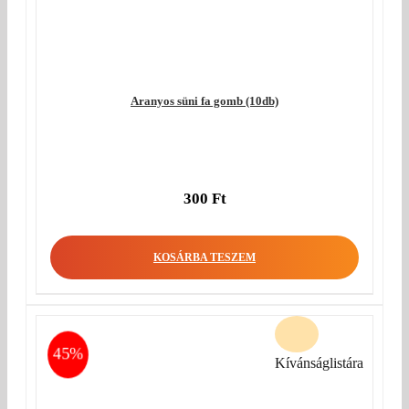
Aranyos süni fa gomb (10db)
300
Ft
KOSÁRBA TESZEM
45%
Kívánságlistára