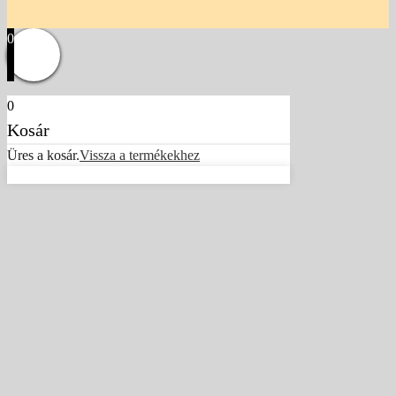
0
0
Kosár
Üres a kosár.
Vissza a termékekhez