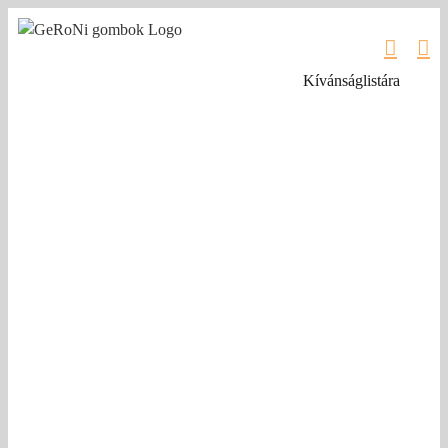
Kihagyás
Kívánságlistára