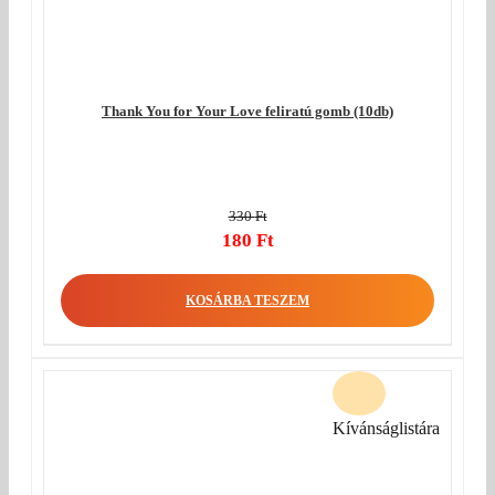
Thank You for Your Love feliratú gomb (10db)
330
Ft
Original
180
Ft
price
Current
was:
price
KOSÁRBA TESZEM
330 Ft.
is:
180 Ft.
Kívánságlistára