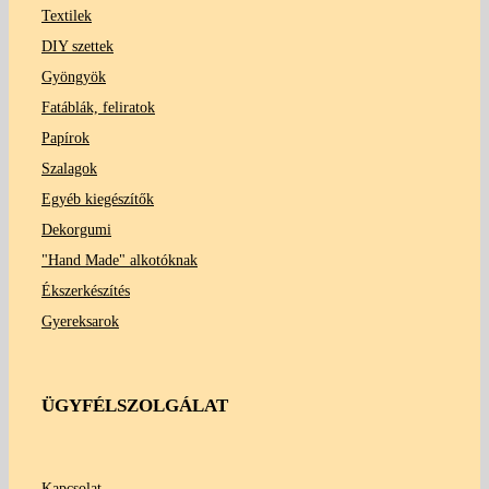
Textilek
DIY szettek
Gyöngyök
Fatáblák, feliratok
Papírok
Szalagok
Egyéb kiegészítők
Dekorgumi
"Hand Made" alkotóknak
Ékszerkészítés
Gyereksarok
ÜGYFÉLSZOLGÁLAT
Kapcsolat